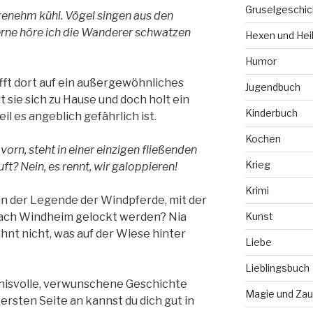
Gruselgeschic
ngenehm kühl. Vögel singen aus den
erne höre ich die Wanderer schwatzen
Hexen und Hei
Humor
fft dort auf ein außergewöhnliches
Jugendbuch
 sie sich zu Hause und doch holt ein
Kinderbuch
il es angeblich gefährlich ist.
Kochen
orn, steht in einer einzigen fließenden
Krieg
ft? Nein, es rennt, wir galoppieren!
Krimi
an der Legende der Windpferde, mit der
nach Windheim gelockt werden? Nia
Kunst
nt nicht, was auf der Wiese hinter
Liebe
Lieblingsbuch
mnisvolle, verwunschene Geschichte
Magie und Zau
ersten Seite an kannst du dich gut in