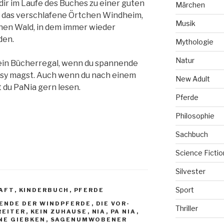
 dir im Laufe des Buches zu einer guten
Märchen
du das verschlafene Örtchen Windheim,
Musik
en Wald, in dem immer wieder
den.
Mythologie
Natur
 dein Bücherregal, wenn du spannende
sy magst. Auch wenn du nach einem
New Adult
t du PaNia gern lesen.
Pferde
Philosophie
Sachbuch
Science Fictio
Silvester
Sport
AFT
,
KINDERBUCH
,
PFERDE
GENDE DER WINDPFERDE
,
DIE VOR-
Thriller
REITER
,
KEIN ZUHAUSE
,
NIA
,
PA NIA
,
NE GIEBKEN
,
SAGENUMWOBENER