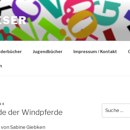
ESER
nderbücher
Jugendbücher
Impressum / Kontakt
C
n
N4
Suche
de der Windpferde
nach:
von Sabine Giebken