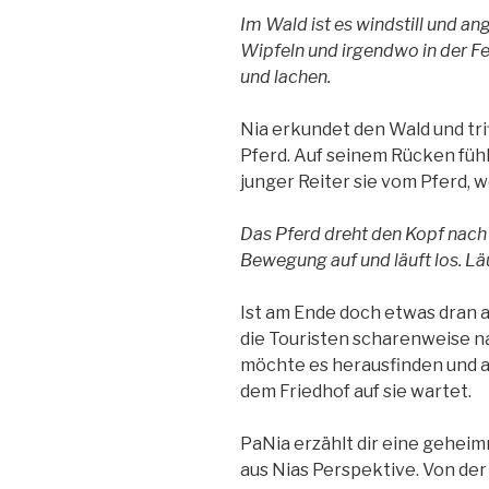
Im Wald ist es windstill und a
Wipfeln und irgendwo in der F
und lachen.
Nia erkundet den Wald und tri
Pferd. Auf seinem Rücken fühlt
junger Reiter sie vom Pferd, we
Das Pferd dreht den Kopf nach v
Bewegung auf und läuft los. Läu
Ist am Ende doch etwas dran 
die Touristen scharenweise 
möchte es herausfinden und ah
dem Friedhof auf sie wartet.
PaNia erzählt dir eine gehei
aus Nias Perspektive. Von der 