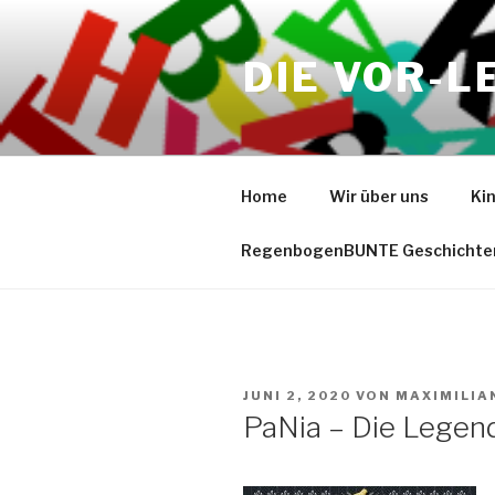
Zum
Inhalt
DIE VOR-L
springen
Home
Wir über uns
Ki
RegenbogenBUNTE Geschichte
VERÖFFENTLICHT
JUNI 2, 2020
VON
MAXIMILIA
AM
PaNia – Die Legen