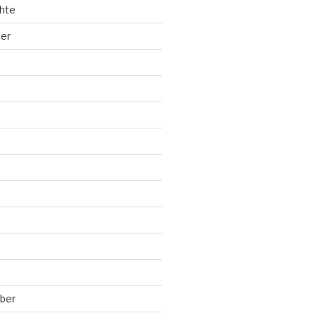
hte
ler
ber