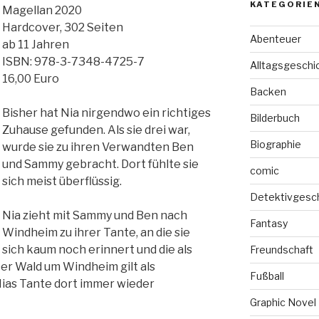
KATEGORIE
Magellan 2020
Hardcover, 302 Seiten
Abenteuer
ab 11 Jahren
ISBN: 978-3-7348-4725-7
Alltagsgeschi
16,00 Euro
Backen
Bisher hat Nia nirgendwo ein richtiges
Bilderbuch
Zuhause gefunden. Als sie drei war,
Biographie
wurde sie zu ihren Verwandten Ben
und Sammy gebracht. Dort fühlte sie
comic
sich meist überflüssig.
Detektivgesc
Nia zieht mit Sammy und Ben nach
Fantasy
Windheim zu ihrer Tante, an die sie
sich kaum noch erinnert und die als
Freundschaft
er Wald um Windheim gilt als
Fußball
Nias Tante dort immer wieder
Graphic Novel