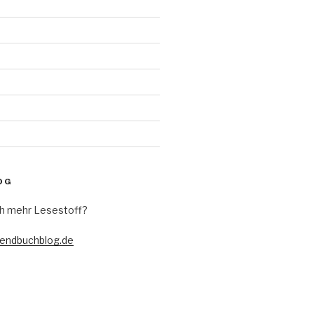
d
OG
h mehr Lesestoff?
gendbuchblog.de