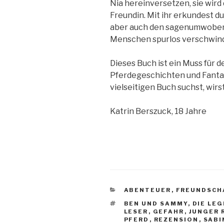
Nia hereinversetzen, sie wird
Freundin. Mit ihr erkundest 
aber auch den sagenumwoben
Menschen spurlos verschwin
Dieses Buch ist ein Muss für
Pferdegeschichten und Fanta
vielseitigen Buch suchst, wirs
Katrin Berszuck, 18 Jahre
KATEGORIEN
ABENTEUER
,
FREUNDSCH
SCHLAGWÖRTER
BEN UND SAMMY
,
DIE LE
LESER
,
GEFAHR
,
JUNGER 
PFERD
,
REZENSION
,
SABI