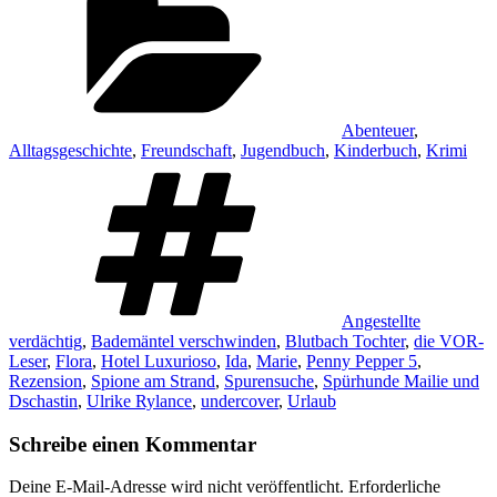
Abenteuer
,
Alltagsgeschichte
,
Freundschaft
,
Jugendbuch
,
Kinderbuch
,
Krimi
Schlagwörter
Angestellte
verdächtig
,
Bademäntel verschwinden
,
Blutbach Tochter
,
die VOR-
Leser
,
Flora
,
Hotel Luxurioso
,
Ida
,
Marie
,
Penny Pepper 5
,
Rezension
,
Spione am Strand
,
Spurensuche
,
Spürhunde Mailie und
Dschastin
,
Ulrike Rylance
,
undercover
,
Urlaub
Schreibe einen Kommentar
Deine E-Mail-Adresse wird nicht veröffentlicht.
Erforderliche