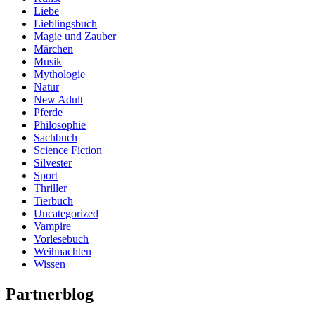
Liebe
Lieblingsbuch
Magie und Zauber
Märchen
Musik
Mythologie
Natur
New Adult
Pferde
Philosophie
Sachbuch
Science Fiction
Silvester
Sport
Thriller
Tierbuch
Uncategorized
Vampire
Vorlesebuch
Weihnachten
Wissen
Partnerblog