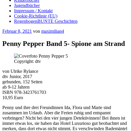
Kinderbücher
Jugendbücher
Impressum / Kontakt
Cookie-Richtlinie (EU)
RegenbogenBUNTE Geschichten
Veröffentlicht
Februar 8, 2021
von
maximilian4
am
Penny Pepper Band 5- Spione am Strand
Copyright: dtv
von Ulrike Rylance
dtv Junior, 2017
gebunden, 152 Seiten
ab 9-12 Jahren
ISBN 978-3423761703
10,95 Euro
Penny und ihre drei Freundinnen Ida, Flora und Marie sind
zusammen im Urlaub. Aber die Ferien ruhig und entspannt
verbringen? Nicht bei den vier jungen Detektivinnen! Bei ihnen ist
immer etwas los, sie haben das Hotel Luxurioso gut beobachtet und
merken, dass dort etwas nicht stimmt. Es verschwinden Bademäntel