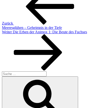
Zurück
Meeresglühen – Geheimnis in der Tiefe
Nächster
Weiter
Die Erben der Animox 1: Die Beute des Fuchses
Beitrag
Suche
nach:
Suchen