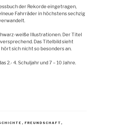
nessbuch der Rekorde eingetragen,
elneue Fahrräder in höchstens sechzig
verwandelt.
hwarz-weiße Illustrationen. Der Titel
elversprechend. Das Titelbild sieht
hört sich nicht so besonders an.
s 2.- 4. Schuljahr und 7 – 10 Jahre.
SCHICHTE
,
FREUNDSCHAFT
,