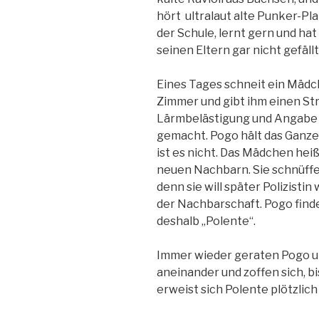
hört ultralaut alte Punker-Plat
der Schule, lernt gern und hat
seinen Eltern gar nicht gefällt
Eines Tages schneit ein Mädch
Zimmer und gibt ihm einen Str
Lärmbelästigung und Angabe f
gemacht. Pogo hält das Ganze 
ist es nicht. Das Mädchen heiß
neuen Nachbarn. Sie schnüffel
denn sie will später Polizisti
der Nachbarschaft. Pogo find
deshalb „Polente“.
Immer wieder geraten Pogo u
aneinander und zoffen sich, bi
erweist sich Polente plötzlich