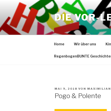
Zum
Inhalt
DIE VOR-L
springen
Home
Wir über uns
Ki
RegenbogenBUNTE Geschichte
VERÖFFENTLICHT
MAI 9, 2018
VON
MAXIMILIA
AM
Pogo & Polente