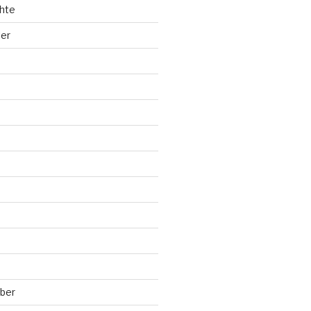
hte
ler
ber