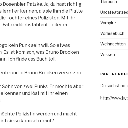
Tierbuch
o Dosenbier Patzke. Ja, du hast richtig
 lernt er kennen, als sie ihm die Platte
Uncategorize
die Tochter eines Polizisten. Mit ihr
Vampire
ahrraddiebstahl auf… oder er
Vorlesebuch
Weihnachten
ogo kein Punk sein will. So etwas
in! Es ist komisch, was Bruno Brocken
Wissen
nn. Ich finde das Buch toll.
lente und in Bruno Brocken versetzen.
PARTNERBL
Du suchst noc
r Sohn von zwei Punks. Er möchte aber
te kennen und löst mit ihr einen
http://www.ju
.
 möchte Polizistin werden und macht
ist sie so komisch drauf?