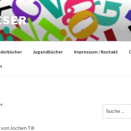
ESER
nderbücher
Jugendbücher
Impressum / Kontakt
C
n
N4
Suche
nach:
von Jochen Till