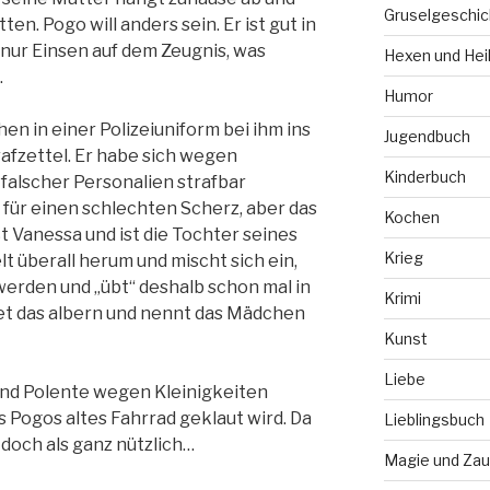
Gruselgeschic
ten. Pogo will anders sein. Er ist gut in
 nur Einsen auf dem Zeugnis, was
Hexen und Hei
.
Humor
en in einer Polizeiuniform bei ihm ins
Jugendbuch
afzettel. Er habe sich wegen
Kinderbuch
alscher Personalien strafbar
für einen schlechten Scherz, aber das
Kochen
t Vanessa und ist die Tochter seines
Krieg
t überall herum und mischt sich ein,
n werden und „übt“ deshalb schon mal in
Krimi
et das albern und nennt das Mädchen
Kunst
Liebe
nd Polente wegen Kleinigkeiten
s Pogos altes Fahrrad geklaut wird. Da
Lieblingsbuch
 doch als ganz nützlich…
Magie und Zau