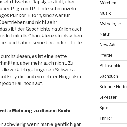
d ein bisschen flapsig erzählt, aber
Märchen
über Pogo und Polente schmunzeln.
Musik
ogos Punker-Eltern, sind zwar für
bertrieben und nicht sehr
Mythologie
 das gibt der Geschichte natürlich auch
Natur
m sind mir die Charaktere ein bisschen
net und haben keine besondere Tiefe.
New Adult
Pferde
l durchzulesen, es ist eine nette
mittag, aber mehr auch nicht. Zu
Philosophie
h die wirklich gelungenen Schwarz-
Sachbuch
d Frey, die sind ein echter Hingucker
jeden Fall noch auf.
Science Fictio
Silvester
Sport
weite Meinung zu diesem Buch:
Thriller
on schwierig, wenn man eigentlich gar