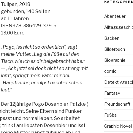
KATEGORIE
Tulipan, 2018
gebunden, 140 Seiten
Abenteuer
ab 11 Jahren
ISBN978-386429-379-5
Alltagsgeschi
13,00 Euro
Backen
„Pogo, iss nicht so ordentlich“, sagt
Bilderbuch
meine Mutter. „Leg die Füße auf den
Biographie
Tisch, wie ich es dir beigebracht habe.“
— „Ach jetzt sei doch nicht so streng mit
comic
ihm“, springt mein Vater mir bei.
Detektivgesc
„Hauptsache, er rülpst nachher schön
laut.“
Fantasy
Der 12jährige Pogo Dosenbier Patzke (
Freundschaft
 nicht leicht. Seine Eltern sind Punker
Fußball
passt und normal leben. So arbeitet
, trinkt am liebsten Dosenbier und isst
Graphic Novel
d seine Mutter hängt zuhause ab und