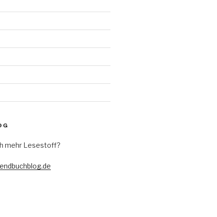
d
OG
h mehr Lesestoff?
gendbuchblog.de