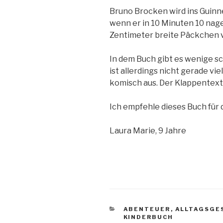
Bruno Brocken wird ins Guin
wenn er in 10 Minuten 10 nag
Zentimeter breite Päckchen 
In dem Buch gibt es wenige sc
ist allerdings nicht gerade vi
komisch aus. Der Klappentext 
Ich empfehle dieses Buch für da
Laura Marie, 9 Jahre
KATEGORIEN
ABENTEUER
,
ALLTAGSGE
KINDERBUCH