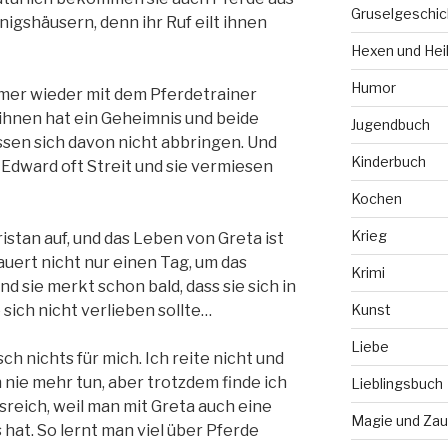
Gruselgeschic
gshäusern, denn ihr Ruf eilt ihnen
Hexen und Hei
Humor
immer wieder mit dem Pferdetrainer
hnen hat ein Geheimnis und beide
Jugendbuch
assen sich davon nicht abbringen. Und
Kinderbuch
 Edward oft Streit und sie vermiesen
Kochen
Krieg
istan auf, und das Leben von Greta ist
auert nicht nur einen Tag, um das
Krimi
d sie merkt schon bald, dass sie sich in
 sich nicht verlieben sollte…
Kunst
Liebe
ch nichts für mich. Ich reite nicht und
nie mehr tun, aber trotzdem finde ich
Lieblingsbuch
sreich, weil man mit Greta auch eine
Magie und Zau
hat. So lernt man viel über Pferde