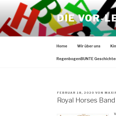
Zum
Inhalt
DIE VOR-L
springen
Home
Wir über uns
Ki
RegenbogenBUNTE Geschichte
VERÖFFENTLICHT
FEBRUAR 18, 2020
VON
MAXI
AM
Royal Horses Band 