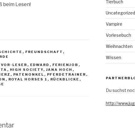
Tierbuch
ß beim Lesen!
Uncategorize
Vampire
Vorlesebuch
Weihnachten
SCHICHTE
,
FREUNDSCHAFT
,
RDE
Wissen
 VOR-LESER
,
EDWARD
,
FERIENJOB
,
ETA
,
HIGH SOCIETY
,
JANA HOCH
,
HERZ
,
PATENONKEL
,
PFERDETRAINER
,
PARTNERBL
ON
,
ROYAL HORSES 1
,
RÜCKBLICKE
,
SE
Du suchst noc
http://www.ju
entar