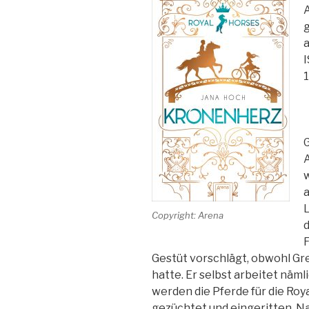
A
g
a
1
G
A
w
a
L
Copyright: Arena
d
F
Gestüt vorschlägt, obwohl Gre
hatte. Er selbst arbeitet näml
werden die Pferde für die Roya
gezüchtet und eingeritten. N