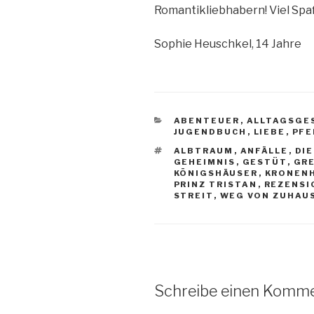
Romantikliebhabern! Viel Spa
Sophie Heuschkel, 14 Jahre
KATEGORIEN
ABENTEUER
,
ALLTAGSGE
JUGENDBUCH
,
LIEBE
,
PFE
SCHLAGWÖRTER
ALBTRAUM
,
ANFÄLLE
,
DIE
GEHEIMNIS
,
GESTÜT
,
GR
KÖNIGSHÄUSER
,
KRONEN
PRINZ TRISTAN
,
REZENSI
STREIT
,
WEG VON ZUHAU
Schreibe einen Komm