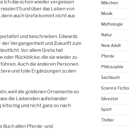
ss ich das schon wieder vergessen
Märchen
ressiert?) und über das Leben von
Musik
, denn auch Greta kommt nicht aus
Mythologie
Natur
 gestaltet und beschrieben. Edwards
r der Vergangenheit und Zukunft zum
New Adult
deutlicht. Vor allem Greta hat
Pferde
 oder Rückblicke, die sie wieder zu
n führen. Auch die anderen Personen
Philosophie
ktere und tolle Ergänzungen zu den
Sachbuch
Science Fictio
chön, weil die goldenen Ornamente so
Dass die Liebenden aufeinander
Silvester
 kitschig und nicht ganz so nach
Sport
Thriller
s Buch allen Pferde- und