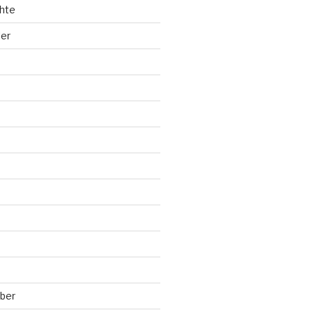
hte
ler
ber