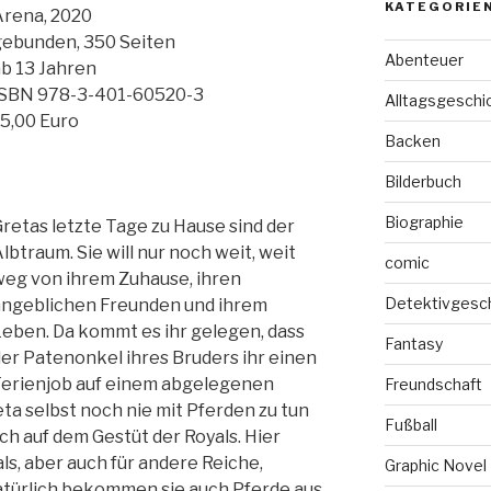
KATEGORIE
rena, 2020
ebunden, 350 Seiten
Abenteuer
b 13 Jahren
ISBN 978-3-401-60520-3
Alltagsgeschi
5,00 Euro
Backen
Bilderbuch
Biographie
retas letzte Tage zu Hause sind der
lbtraum. Sie will nur noch weit, weit
comic
eg von ihrem Zuhause, ihren
Detektivgesc
ngeblichen Freunden und ihrem
eben. Da kommt es ihr gelegen, dass
Fantasy
er Patenonkel ihres Bruders ihr einen
erienjob auf einem abgelegenen
Freundschaft
ta selbst noch nie mit Pferden zu tun
Fußball
ich auf dem Gestüt der Royals. Hier
ls, aber auch für andere Reiche,
Graphic Novel
atürlich bekommen sie auch Pferde aus