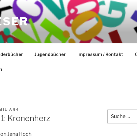
ESER
nderbücher
Jugendbücher
Impressum / Kontakt
C
n
MILIAN4
Suche
1: Kronenherz
nach:
von Jana Hoch