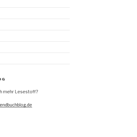
d
OG
h mehr Lesestoff?
gendbuchblog.de