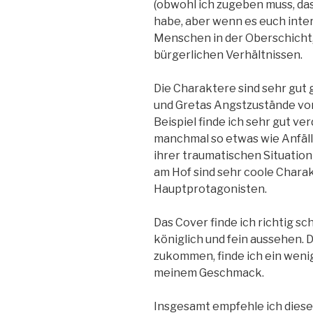
(obwohl ich zugeben muss, da
habe, aber wenn es euch inter
Menschen in der Oberschicht
bürgerlichen Verhältnissen.
Die Charaktere sind sehr gut
und Gretas Angstzustände vo
Beispiel finde ich sehr gut ver
manchmal so etwas wie Anfälle
ihrer traumatischen Situatio
am Hof sind sehr coole Chara
Hauptprotagonisten.
Das Cover finde ich richtig s
königlich und fein aussehen. 
zukommen, finde ich ein wenig
meinem Geschmack.
Insgesamt empfehle ich diese