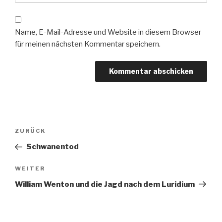
Name, E-Mail-Adresse und Website in diesem Browser
für meinen nächsten Kommentar speichern.
Beitragsnavigation
Vorheriger
ZURÜCK
Beitrag
Schwanentod
Nächster
WEITER
Beitrag
William Wenton und die Jagd nach dem Luridium