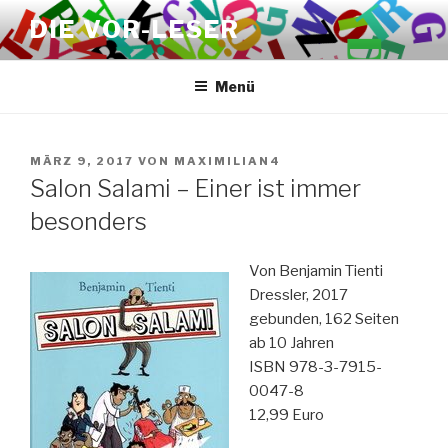
Zum
DIE VOR-LESER
Inhalt
springen
Menü
VERÖFFENTLICHT
MÄRZ 9, 2017
VON
MAXIMILIAN4
AM
Salon Salami – Einer ist immer
besonders
Von Benjamin Tienti
Dressler, 2017
gebunden, 162 Seiten
ab 10 Jahren
ISBN 978-3-7915-
0047-8
12,99 Euro