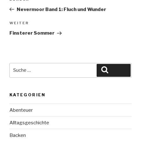
Beitrag
Nevermoor Band 1: Fluch und Wunder
Nächster
WEITER
Beitrag
Finsterer Sommer
Suche
Suchen
nach:
KATEGORIEN
Abenteuer
Alltagsgeschichte
Backen