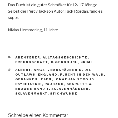
Das Buch ist ein guter Schmöker für 12- 17 Jährige.
Selbst der Percy Jackson Autor, Rick Riordan, fand es
super.
Niklas Hemmerling, 11 Jahre
KATEGORIEN
ABENTEUER
,
ALLTAGSGESCHICHTE
,
FREUNDSCHAFT
,
JUGENDBUCH
,
KRIMI
SCHLAGWÖRTER
ALBERT
,
ANGST
,
BANKRÄUBERIN
,
DIE
OUTLAWS
,
ENGLAND
,
FLUCHT IN DEN WALD
,
GEDANKEN LESEN
,
JONATHAN STROUD
,
PSYCHIATRIE
,
RAUBZUG
,
SCARLETT &
BROWNE BAND 1
,
SKLAVENHÄNDLER
,
SKLAVENMARKT
,
STICHWUNDE
Schreibe einen Kommentar