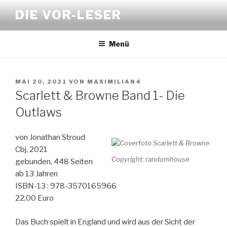
Zum
DIE VOR-LESER
Inhalt
springen
Menü
VERÖFFENTLICHT
MAI 20, 2021
VON
MAXIMILIAN4
AM
Scarlett & Browne Band 1- Die
Outlaws
von Jonathan Stroud
Cbj, 2021
Copyright: randomhouse
gebunden, 448 Seiten
ab 13 Jahren
ISBN-13 : 978-3570165966
22,00 Euro
Das Buch spielt in England und wird aus der Sicht der