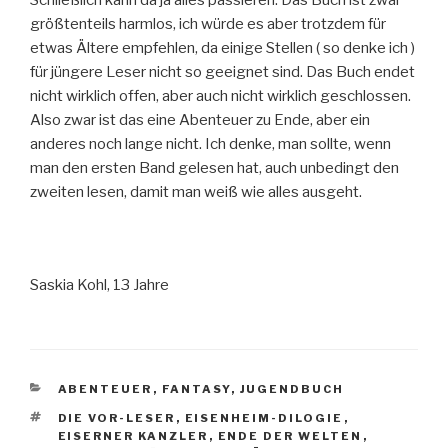
größtenteils harmlos, ich würde es aber trotzdem für
etwas Ältere empfehlen, da einige Stellen ( so denke ich )
für jüngere Leser nicht so geeignet sind. Das Buch endet
nicht wirklich offen, aber auch nicht wirklich geschlossen.
Also zwar ist das eine Abenteuer zu Ende, aber ein
anderes noch lange nicht. Ich denke, man sollte, wenn
man den ersten Band gelesen hat, auch unbedingt den
zweiten lesen, damit man weiß wie alles ausgeht.
Saskia Kohl, 13 Jahre
KATEGORIEN
ABENTEUER
,
FANTASY
,
JUGENDBUCH
SCHLAGWÖRTER
DIE VOR-LESER
,
EISENHEIM-DILOGIE
,
EISERNER KANZLER
,
ENDE DER WELTEN
,