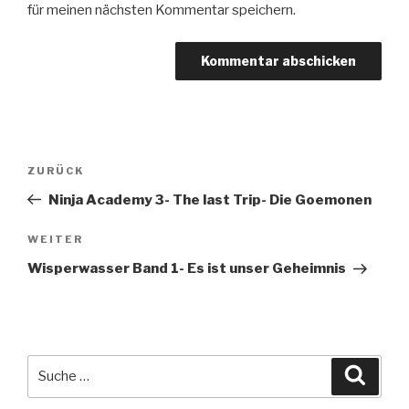
für meinen nächsten Kommentar speichern.
Beitragsnavigation
Vorheriger
ZURÜCK
Beitrag
Ninja Academy 3- The last Trip- Die Goemonen
Nächster
WEITER
Beitrag
Wisperwasser Band 1- Es ist unser Geheimnis
Suche
Suche
nach: