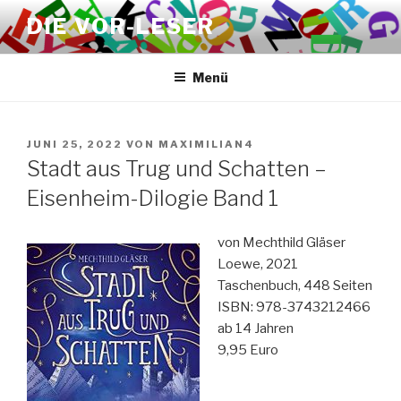
Zum
DIE VOR-LESER
Inhalt
springen
Menü
VERÖFFENTLICHT
JUNI 25, 2022
VON
MAXIMILIAN4
AM
Stadt aus Trug und Schatten –
Eisenheim-Dilogie Band 1
von Mechthild Gläser
Loewe, 2021
Taschenbuch, 448 Seiten
ISBN: 978-3743212466
ab 14 Jahren
9,95 Euro