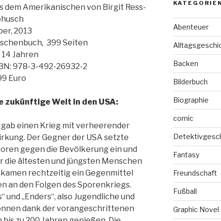
KATEGORIE
s dem Amerikanischen von Birgit Ress-
husch
Abenteuer
per, 2013
schenbuch, 399 Seiten
Alltagsgeschi
 14 Jahren
Backen
BN: 978-3-492-26932-2
99 Euro
Bilderbuch
Biographie
e zukünftige Welt in den USA:
comic
 gab einen Krieg mit verheerender
Detektivgesc
rkung. Der Gegner der USA setzte
oren gegen die Bevölkerung ein und
Fantasy
r die ältesten und jüngsten Menschen
kamen rechtzeitig ein Gegenmittel
Freundschaft
en an den Folgen des Sporenkriegs.
Fußball
“ und „Enders“, also Jugendliche und
können dank der vorangeschrittenen
Graphic Novel
 bis zu 200 Jahren genießen. Die