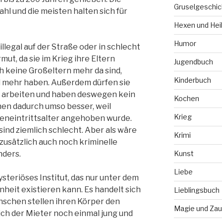
Gruselgeschic
ahl und die meisten halten sich für
Hexen und Hei
Humor
illegal auf der Straße oder in schlecht
ut, da sie im Krieg ihre Eltern
Jugendbuch
 keine Großeltern mehr da sind,
Kinderbuch
 mehr haben. Außerdem dürfen sie
u arbeiten und haben deswegen kein
Kochen
en dadurch umso besser, weil
Krieg
teneintrittsalter angehoben wurde.
sind ziemlich schlecht. Aber als wäre
Krimi
 zusätzlich auch noch kriminelle
ders.
Kunst
Liebe
ysteriöses Institut, das nur unter dem
eit existieren kann. Es handelt sich
Lieblingsbuch
schen stellen ihren Körper den
Magie und Zau
ich der Mieter noch einmal jung und