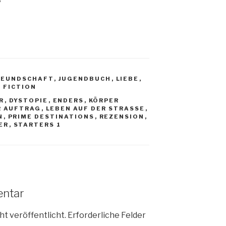
REUNDSCHAFT
,
JUGENDBUCH
,
LIEBE
,
 FICTION
R
,
DYSTOPIE
,
ENDERS
,
KÖRPER
R AUFTRAG
,
LEBEN AUF DER STRASSE
,
N
,
PRIME DESTINATIONS
,
REZENSION
,
ER
,
STARTERS 1
entar
ht veröffentlicht.
Erforderliche Felder