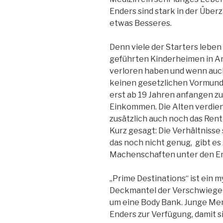
Enders sind stark in der Überz
etwas Besseres.
Denn viele der Starters leben 
geführten Kinderheimen in Arm
verloren haben und wenn auch
keinen gesetzlichen Vormund
erst ab 19 Jahren anfangen z
Einkommen. Die Alten verdien
zusätzlich auch noch das Ren
Kurz gesagt: Die Verhältnisse 
das noch nicht genug, gibt es
Machenschaften unter den En
„Prime Destinations“ ist ein m
Deckmantel der Verschwiegenh
um eine Body Bank. Junge Men
Enders zur Verfügung, damit s