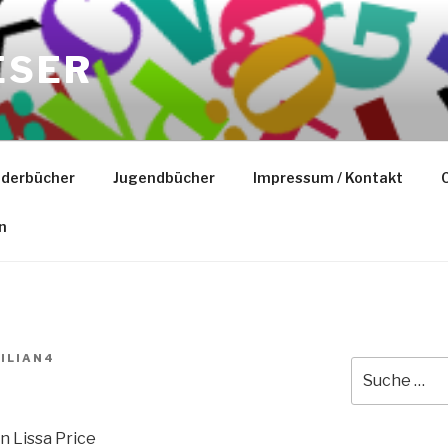
ESER
nderbücher
Jugendbücher
Impressum / Kontakt
C
n
ILIAN4
Suche
nach:
n Lissa Price