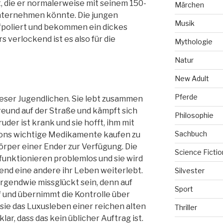
t, die er normalerweise mit seinem 150-
Märchen
unternehmen könnte. Die jungen
Musik
fpoliert und bekommen ein dickes
 verlockend ist es also für die
Mythologie
Natur
New Adult
Pferde
 dieser Jugendlichen. Sie lebt zusammen
reund auf der Straße und kämpft sich
Philosophie
ruder ist krank und sie hofft, ihm mit
Sachbuch
ions wichtige Medikamente kaufen zu
Körper einer Ender zur Verfügung. Die
Science Fictio
funktionieren problemlos und sie wird
rend eine andere ihr Leben weiterlebt.
Silvester
irgendwie missglückt sein, denn auf
Sport
f und übernimmt die Kontrolle über
 sie das Luxusleben einer reichen alten
Thriller
klar, dass das kein üblicher Auftrag ist.