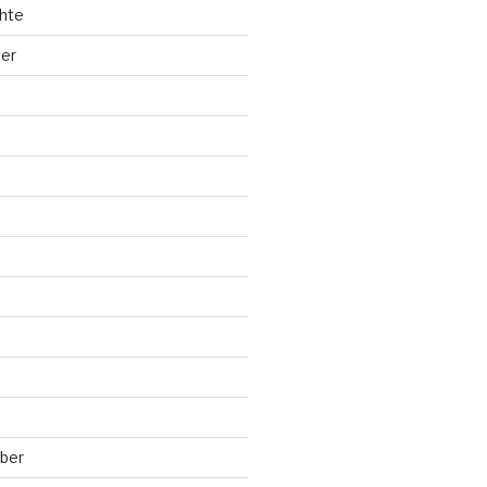
hte
ler
ber