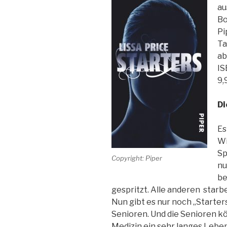
au
Bo
Pi
Ta
ab
IS
9,
Di
Es
Wi
Sp
Copyright: Piper
nu
be
gespritzt. Alle anderen starb
Nun gibt es nur noch „Starters
Senioren. Und die Senioren 
Medizin ein sehr langes Leben