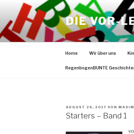
Zum
Inhalt
DIE VOR-L
springen
Home
Wir über uns
Ki
RegenbogenBUNTE Geschichte
VERÖFFENTLICHT
AUGUST 26, 2017
VON
MAXIM
AM
Starters – Band 1
vo