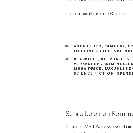
Carolin Wallraven, 18 Jahre
KATEGORIEN
ABENTEUER
,
FANTASY
,
F
LIEBLINGSBUCH
,
SCIENCE
SCHLAGWÖRTER
BLACKOUT
,
DIE VOR-LESE
VERKAUFEN
,
KRIMINELLE
LISSA PRICE
,
LUXUSLEBE
SCIENCE FICTION
,
SPEND
Schreibe einen Komm
Deine E-Mail-Adresse wird nic