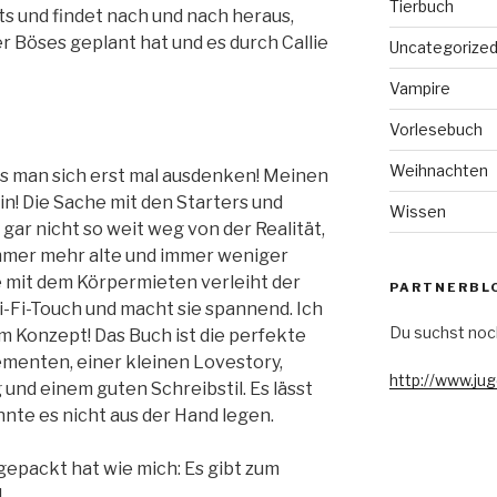
Tierbuch
s und findet nach und nach heraus,
r Böses geplant hat und es durch Callie
Uncategorize
Vampire
Vorlesebuch
Weihnachten
s man sich erst mal ausdenken! Meinen
n! Die Sache mit den Starters und
Wissen
 gar nicht so weit weg von der Realität,
mmer mehr alte und immer weniger
e mit dem Körpermieten verleiht der
PARTNERBL
i-Fi-Touch und macht sie spannend. Ich
Du suchst noc
m Konzept! Das Buch ist die perfekte
menten, einer kleinen Lovestory,
http://www.ju
nd einem guten Schreibstil. Es lässt
nnte es nicht aus der Hand legen.
o gepackt hat wie mich: Es gibt zum
!