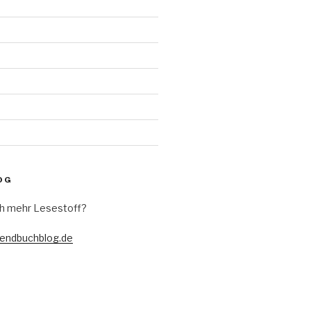
d
OG
h mehr Lesestoff?
gendbuchblog.de