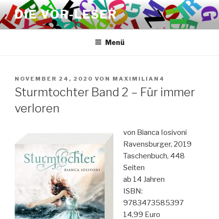
Zum
DIE VOR-LESER
Inhalt
springen
Menü
VERÖFFENTLICHT
NOVEMBER 24, 2020
VON
MAXIMILIAN4
AM
Sturmtochter Band 2 – Für immer
verloren
von Bianca Iosivoni
Ravensburger, 2019
Taschenbuch, 448
Seiten
ab 14 Jahren
ISBN:
9783473585397
14,99 Euro