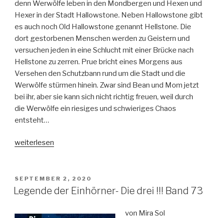
denn Werwölfe leben in den Mondbergen und Hexen und
Hexer in der Stadt Hallowstone. Neben Hallowstone gibt
es auch noch Old Hallowstone genannt Hellstone. Die
dort gestorbenen Menschen werden zu Geistern und
versuchen jeden in eine Schlucht mit einer Brücke nach
Hellstone zu zerren. Prue bricht eines Morgens aus
Versehen den Schutzbann rund um die Stadt und die
Werwölfe stürmen hinein. Zwar sind Bean und Mom jetzt
bei ihr, aber sie kann sich nicht richtig freuen, weil durch
die Werwölfe ein riesiges und schwieriges Chaos
entsteht…
„Hallowstone
weiterlesen
–
Der
Zauber
VERÖFFENTLICHT
SEPTEMBER 2, 2020
AM
der
Legende der Einhörner- Die drei !!! Band 73
Mitternachtsstadt“
von Mira Sol