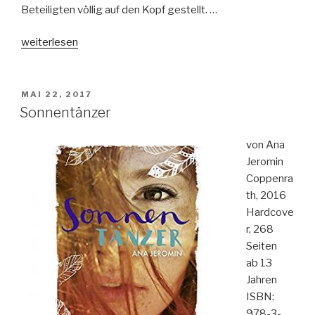
Beteiligten völlig auf den Kopf gestellt. …
„Milla
weiterlesen
und
das
erfundene
VERÖFFENTLICHT
MAI 22, 2017
AM
Glück“
Sonnentänzer
von Ana
Jeromin
Coppenra
th, 2016
Hardcove
r, 268
Seiten
ab 13
Jahren
ISBN:
978-3-