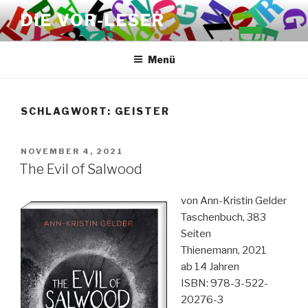
Zum
DIE VOR-LESER
Inhalt
springen
Menü
SCHLAGWORT:
GEISTER
VERÖFFENTLICHT
NOVEMBER 4, 2021
AM
The Evil of Salwood
von Ann-Kristin Gelder
Taschenbuch, 383
Seiten
Thienemann, 2021
ab 14 Jahren
ISBN: 978-3-522-
20276-3