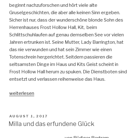
beginnt nachzuforschen und hört viele alte
Gruselgeschichten, die aber alle keinen Sinn ergeben.
Sicher ist nur, dass der wunderschöne blonde Sohn des
Herrenhauses Frost Hollow Hall, Kit, beim
Schlittschuhlaufen auf genau demselben See vor vielen
Jahren ertrunken ist. Seine Mutter, Lady Barrington, hat
das nie verwunden und hat sein Zimmer wie einen
Totenschrein hergerichtet. Seitdem passieren die
seltsamsten Dinge im Haus und Kits Geist scheint in
Frost Hollow Hall herum zu spuken. Die Dienstboten sind
entsetzt und verlassen reihenweise das Haus.
„Nacht
weiterlesen
über
Frost
Hollow
VERÖFFENTLICHT
AUGUST 1, 2017
AM
Hall“
Milla und das erfundene Glück