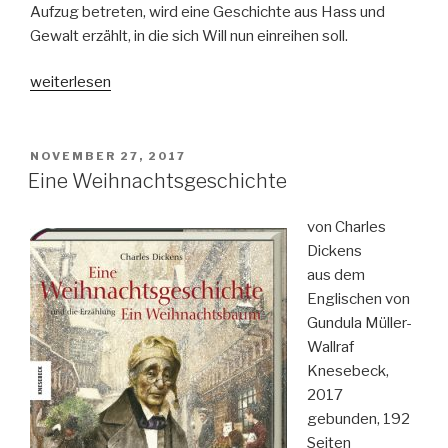
Aufzug betreten, wird eine Geschichte aus Hass und
Gewalt erzählt, in die sich Will nun einreihen soll.
„Long
weiterlesen
Way
Down“
VERÖFFENTLICHT
NOVEMBER 27, 2017
AM
Eine Weihnachtsgeschichte
von Charles
Dickens
aus dem
Englischen von
Gundula Müller-
Wallraf
Knesebeck,
2017
gebunden, 192
Seiten