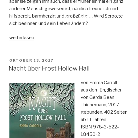
aber sie zeigen ihm auch, dass er früher einmal ein ganz
anderer Mensch gewesen ist, nämlich freundlich und
hilfsbereit, barmherzig und großzügig. … Wird Scrooge
sich besinnen und sein Leben ändern?
„Eine
weiterlesen
Weihnachtsgeschichte“
VERÖFFENTLICHT
OKTOBER 13, 2017
AM
Nacht über Frost Hollow Hall
von Emma Carroll
aus dem Englischen
von Gerda Bean
Thienemann, 2017
gebunden, 402 Seiten
ab 11 Jahren
ISBN 978-3-522-
18450-2