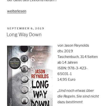
der Geist des Einhorns herum ?
„Legende
weiterlesen
der
Einhörner-
Die
VERÖFFENTLICHT
SEPTEMBER 6, 2019
AM
drei
Long Way Down
!!!
Band
von Jason Reynolds
73“
dtv, 2019
Taschenbuch, 314 Seiten
ab 14 Jahren
ISBN: 978-3-423-
65031-1
14,95 Euro
„Und noch etwas über
die Regeln. Sie sind nicht
dazu bestimmt