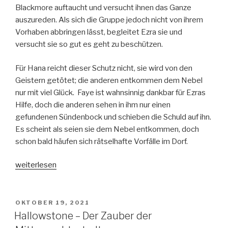
Blackmore auftaucht und versucht ihnen das Ganze
auszureden. Als sich die Gruppe jedoch nicht von ihrem
Vorhaben abbringen lässt, begleitet Ezra sie und
versucht sie so gut es geht zu beschützen.
Für Hana reicht dieser Schutz nicht, sie wird von den
Geistern getötet; die anderen entkommen dem Nebel
nur mit viel Glück. Faye ist wahnsinnig dankbar für Ezras
Hilfe, doch die anderen sehen in ihm nur einen
gefundenen Sündenbock und schieben die Schuld auf ihn.
Es scheint als seien sie dem Nebel entkommen, doch
schon bald häufen sich rätselhafte Vorfälle im Dorf.
„The
weiterlesen
Evil
of
Salwood“
VERÖFFENTLICHT
OKTOBER 19, 2021
AM
Hallowstone – Der Zauber der