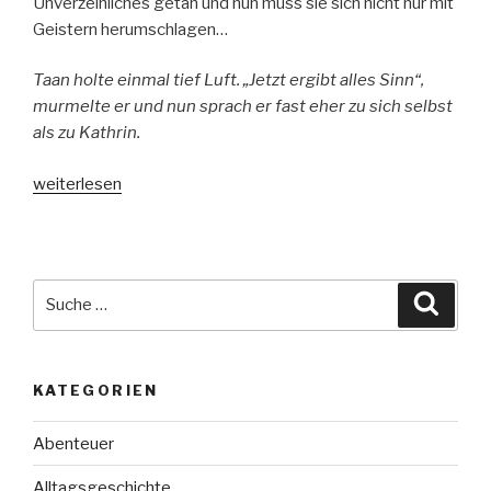
Unverzeihliches getan und nun muss sie sich nicht nur mit
Geistern herumschlagen…
Taan holte einmal tief Luft. „Jetzt ergibt alles Sinn“,
murmelte er und nun sprach er fast eher zu sich selbst
als zu Kathrin.
„Sonnentänzer“
weiterlesen
Suche
Suche
nach:
KATEGORIEN
Abenteuer
Alltagsgeschichte