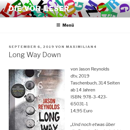
Zum
DIE VOR-LESER
Inhalt
springen
Menü
VERÖFFENTLICHT
SEPTEMBER 6, 2019
VON
MAXIMILIAN4
AM
Long Way Down
von Jason Reynolds
dtv, 2019
Taschenbuch, 314 Seiten
ab 14 Jahren
ISBN: 978-3-423-
65031-1
14,95 Euro
„Und noch etwas über