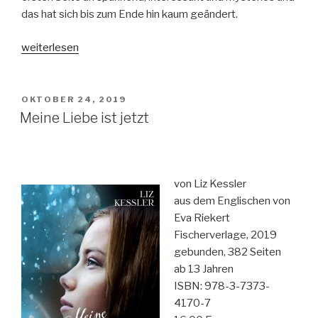
das hat sich bis zum Ende hin kaum geändert.
„Touch
weiterlesen
of
Ink-
Die
VERÖFFENTLICHT
OKTOBER 24, 2019
AM
Sage
Meine Liebe ist jetzt
der
Wandler“
von Liz Kessler
aus dem Englischen von
Eva Riekert
Fischerverlage, 2019
gebunden, 382 Seiten
ab 13 Jahren
ISBN: 978-3-7373-
4170-7