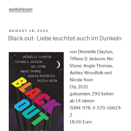
„Mädchen
weiterlesen
in
Scherben“
VERÖFFENTLICHT
AUGUST 16, 2021
AM
Black out- Liebe leuchtet auch im Dunkeln
von Dhonielle Clayton,
Tiffany D. Jackson, Nic
Stone, Angie Thomas,
Ashley Woodfolk und
Nicola Yoon
Cbj, 2021
gebunden, 293 Seiten
ab 14 Jahren
ISBN: 978-3-570-16619-
2
18,00 Euro