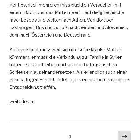
geht es, nach mehreren missglückten Versuchen, mit
einem Boot über das Mittelmeer — auf die griechische
Insel Lesbos und weiter nach Athen. Von dort per
Lastwagen, Bus und zu Fuß nach Serbien und Slowenien,
dann nach Österreich und Deutschland.
Auf der Flucht muss Seif sich um seine kranke Mutter
kümmern, er muss die Verbindung zur Familie in Syrien
halten, Geld auftreiben und sich mit betrügerischen
Schleusern auseinandersetzen. Als er endlich auch einen
gleichaltrigen Freund findet, muss er eine unmenschliche
Entscheidung treffen.
„Aus
weiterlesen
Syrien
geflüchtet“
Seitennummerierung
Näch
Seite
1