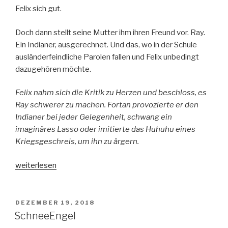
Felix sich gut.
Doch dann stellt seine Mutter ihm ihren Freund vor. Ray.
Ein Indianer, ausgerechnet. Und das, wo in der Schule
ausländerfeindliche Parolen fallen und Felix unbedingt
dazugehören möchte.
Felix nahm sich die Kritik zu Herzen und beschloss, es
Ray schwerer zu machen. Fortan provozierte er den
Indianer bei jeder Gelegenheit, schwang ein
imaginäres Lasso oder imitierte das Huhuhu eines
Kriegsgeschreis, um ihn zu ärgern.
„Meine
weiterlesen
Mutter,
der
Indianer
VERÖFFENTLICHT
DEZEMBER 19, 2018
AM
und
SchneeEngel
ich“