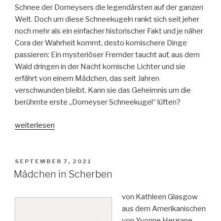
Schnee der Dorneysers die legendärsten auf der ganzen
Welt. Doch um diese Schneekugeln rankt sich seit jeher
noch mehr als ein einfacher historischer Fakt und je näher
Cora der Wahrheit kommt, desto komischere Dinge
passieren: Ein mysteriöser Fremder taucht auf, aus dem
Wald dringen in der Nacht komische Lichter und sie
erfährt von einem Mädchen, das seit Jahren
verschwunden bleibt. Kann sie das Geheimnis um die
berühmte erste „Dorneyser Schneekugel“ lüften?
„So
weiterlesen
kalt
wie
Eis,
VERÖFFENTLICHT
SEPTEMBER 7, 2021
AM
so
Mädchen in Scherben
klar
wie
von Kathleen Glasgow
Glas“
aus dem Amerikanischen
von Yvonne Hergane