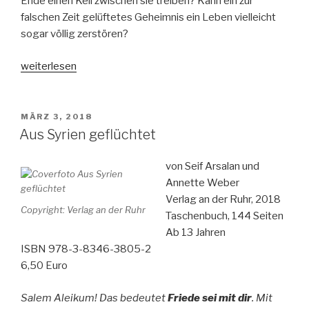
Ende einen Keil zwischen sie treiben? Kann ein zur
falschen Zeit gelüftetes Geheimnis ein Leben vielleicht
sogar völlig zerstören?
„All
weiterlesen
of
this
is
VERÖFFENTLICHT
MÄRZ 3, 2018
AM
true
Aus Syrien geflüchtet
–
Ruhm
von Seif Arsalan und
kann
Annette Weber
tödlich
Verlag an der Ruhr, 2018
Copyright: Verlag an der Ruhr
sein“
Taschenbuch, 144 Seiten
Ab 13 Jahren
ISBN 978-3-8346-3805-2
6,50 Euro
Salem Aleikum! Das bedeutet
Friede sei mit dir
. Mit