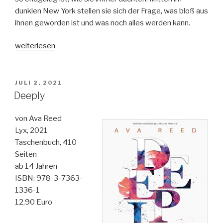
dunklen New York stellen sie sich der Frage, was bloß aus
ihnen geworden ist und was noch alles werden kann.
„Black
weiterlesen
out-
Liebe
leuchtet
VERÖFFENTLICHT
JULI 2, 2021
AM
auch
Deeply
im
Dunkeln“
von Ava Reed
Lyx, 2021
Taschenbuch, 410
Seiten
ab 14 Jahren
ISBN: 978-3-7363-
1336-1
12,90 Euro