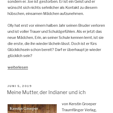
sondern er. Joe ist gestorben. Er ist ein Geist und er
wünscht sich nichts sehnlicher als Kontakt zu diesem
hübschen, einsamen Mädchen aufzunehmen.
Olly hat erst vor einem halben Jahr seinen Bruder verloren
und ist voller Trauer und Schuldgefühlen. Als er jetzt das
neue Mädchen, Erin, an seiner Schule kennen lernt, ist sie
die erste, die ihn wieder lächeln lässt. Doch ist er fürs
Glücklichsein schon bereit? Darf er überhaupt je wieder
glücklich sein?
„Meine
weiterlesen
Liebe
ist
jetzt“
VERÖFFENTLICHT
JUNI 5, 2019
AM
Meine Mutter, der Indianer und ich
von Kerstin Groeper
Traumfänger Verlag,