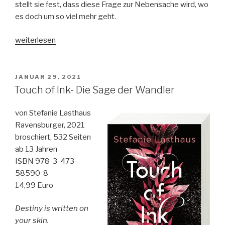
stellt sie fest, dass diese Frage zur Nebensache wird, wo
es doch um so viel mehr geht.
„Deeply“
weiterlesen
VERÖFFENTLICHT
JANUAR 29, 2021
AM
Touch of Ink- Die Sage der Wandler
von Stefanie Lasthaus
Ravensburger, 2021
broschiert, 532 Seiten
ab 13 Jahren
ISBN 978-3-473-
58590-8
14,99 Euro
Destiny is written on
your skin.