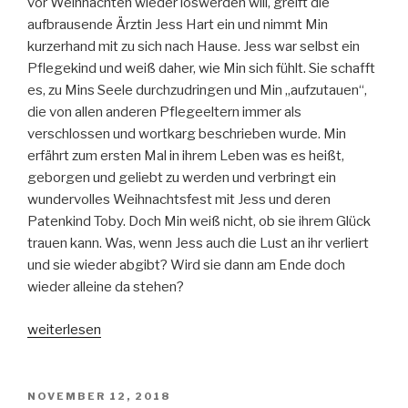
vor Weihnachten wieder loswerden will, greift die
aufbrausende Ärztin Jess Hart ein und nimmt Min
kurzerhand mit zu sich nach Hause. Jess war selbst ein
Pflegekind und weiß daher, wie Min sich fühlt. Sie schafft
es, zu Mins Seele durchzudringen und Min „aufzutauen“,
die von allen anderen Pflegeeltern immer als
verschlossen und wortkarg beschrieben wurde. Min
erfährt zum ersten Mal in ihrem Leben was es heißt,
geborgen und geliebt zu werden und verbringt ein
wundervolles Weihnachtsfest mit Jess und deren
Patenkind Toby. Doch Min weiß nicht, ob sie ihrem Glück
trauen kann. Was, wenn Jess auch die Lust an ihr verliert
und sie wieder abgibt? Wird sie dann am Ende doch
wieder alleine da stehen?
„SchneeEngel“
weiterlesen
VERÖFFENTLICHT
NOVEMBER 12, 2018