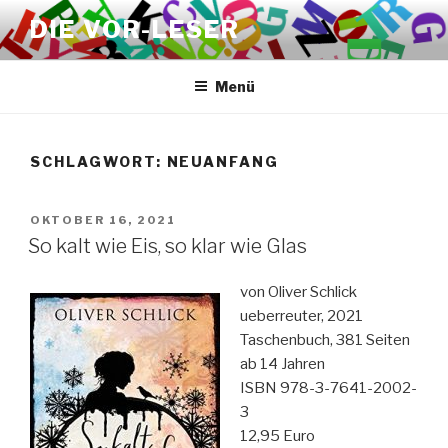
Zum
DIE VOR-LESER
Inhalt
springen
Menü
SCHLAGWORT:
NEUANFANG
VERÖFFENTLICHT
OKTOBER 16, 2021
AM
So kalt wie Eis, so klar wie Glas
von Oliver Schlick
ueberreuter, 2021
Taschenbuch, 381 Seiten
ab 14 Jahren
ISBN 978-3-7641-2002-
3
12,95 Euro