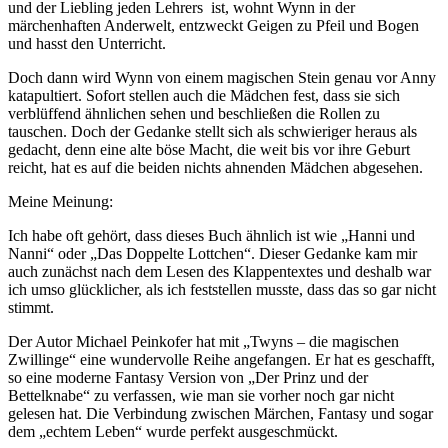
und der Liebling jeden Lehrers ist, wohnt Wynn in der
märchenhaften Anderwelt, entzweckt Geigen zu Pfeil und Bogen
und hasst den Unterricht.
Doch dann wird Wynn von einem magischen Stein genau vor Anny
katapultiert. Sofort stellen auch die Mädchen fest, dass sie sich
verblüffend ähnlichen sehen und beschließen die Rollen zu
tauschen. Doch der Gedanke stellt sich als schwieriger heraus als
gedacht, denn eine alte böse Macht, die weit bis vor ihre Geburt
reicht, hat es auf die beiden nichts ahnenden Mädchen abgesehen.
Meine Meinung:
Ich habe oft gehört, dass dieses Buch ähnlich ist wie „Hanni und
Nanni“ oder „Das Doppelte Lottchen“. Dieser Gedanke kam mir
auch zunächst nach dem Lesen des Klappentextes und deshalb war
ich umso glücklicher, als ich feststellen musste, dass das so gar nicht
stimmt.
Der Autor Michael Peinkofer hat mit „Twyns – die magischen
Zwillinge“ eine wundervolle Reihe angefangen. Er hat es geschafft,
so eine moderne Fantasy Version von „Der Prinz und der
Bettelknabe“ zu verfassen, wie man sie vorher noch gar nicht
gelesen hat. Die Verbindung zwischen Märchen, Fantasy und sogar
dem „echtem Leben“ wurde perfekt ausgeschmückt.