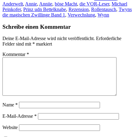
Anderwelt
,
Annie
,
Anniie
,
böse Macht
,
die VOR-Leser
,
Michael
Peinkofer
,
Prinz udn Bettelknabe
,
Rezension
,
Rollentausch
,
Twyns
die magischen Zwillinge Band 1
,
Verwechslung
,
Wynn
Schreibe einen Kommentar
Deine E-Mail-Adresse wird nicht veröffentlicht.
Erforderliche
Felder sind mit
*
markiert
Kommentar
*
Name
*
E-Mail-Adresse
*
Website