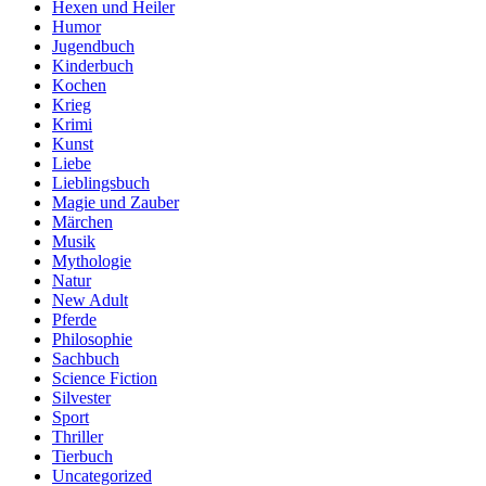
Hexen und Heiler
Humor
Jugendbuch
Kinderbuch
Kochen
Krieg
Krimi
Kunst
Liebe
Lieblingsbuch
Magie und Zauber
Märchen
Musik
Mythologie
Natur
New Adult
Pferde
Philosophie
Sachbuch
Science Fiction
Silvester
Sport
Thriller
Tierbuch
Uncategorized