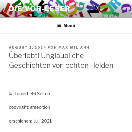
Zum
DIE VOR-LESER
Inhalt
springen
Menü
VERÖFFENTLICHT
AUGUST 1, 2024
VON
MAXIMILIAN4
AM
Überlebt! Unglaubliche
Geschichten von echten Helden
kartoniert, 96 Seiten
copyright: arsedition
erschienen: Juli, 2021