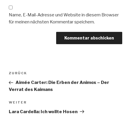
Name, E-Mail-Adresse und Website in diesem Browser
für meinen nächsten Kommentar speichern.
Beitragsnavigation
Vorheriger
ZURÜCK
Beitrag
Aimée Carter: Die Erben der Animox – Der
Verrat des Kaimans
Nächster
WEITER
Beitrag
Lara Cardella: Ich wollte Hosen