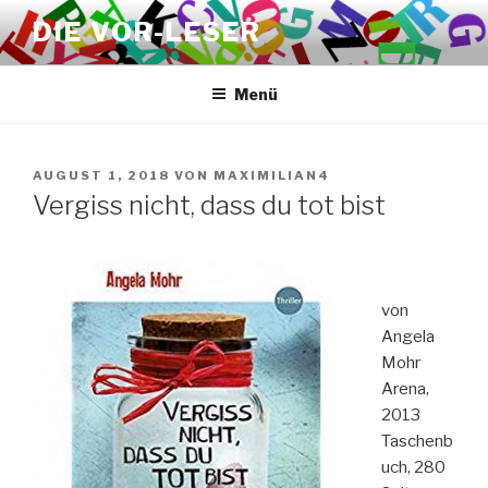
Zum
DIE VOR-LESER
Inhalt
springen
Menü
VERÖFFENTLICHT
AUGUST 1, 2018
VON
MAXIMILIAN4
AM
Vergiss nicht, dass du tot bist
von
Angela
Mohr
Arena,
2013
Taschenb
uch, 280