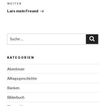
Nächster
WEITER
Beitrag
Lars mein Freund
Suche
Suche
nach:
KATEGORIEN
Abenteuer
Alltagsgeschichte
Backen
Bilderbuch