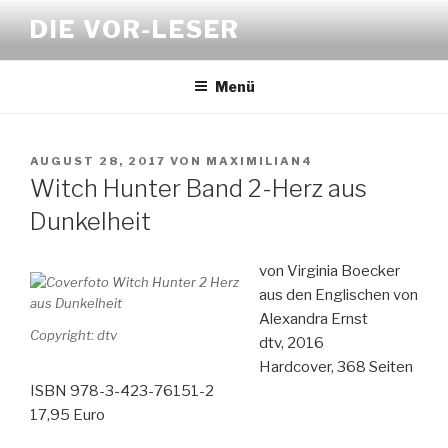
Zum
DIE VOR-LESER
Inhalt
springen
Menü
VERÖFFENTLICHT
AUGUST 28, 2017
VON
MAXIMILIAN4
AM
Witch Hunter Band 2-Herz aus
Dunkelheit
von Virginia Boecker
aus den Englischen von
Alexandra Ernst
Copyright: dtv
dtv, 2016
Hardcover, 368 Seiten
ISBN 978-3-423-76151-2
17,95 Euro