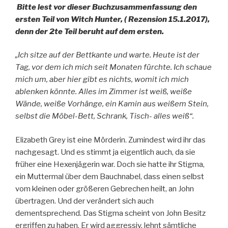
Bitte lest vor dieser Buchzusammenfassung den
ersten Teil von Witch Hunter, ( Rezension 15.1.2017),
denn der 2te Teil beruht auf dem ersten.
„Ich sitze auf der Bettkante und warte. Heute ist der
Tag, vor dem ich mich seit Monaten fürchte. Ich schaue
mich um, aber hier gibt es nichts, womit ich mich
ablenken könnte. Alles im Zimmer ist weiß, weiße
Wände, weiße Vorhänge, ein Kamin aus weißem Stein,
selbst die Möbel-Bett, Schrank, Tisch- alles weiß“.
Elizabeth Grey ist eine Mörderin. Zumindest wird ihr das
nachgesagt. Und es stimmt ja eigentlich auch, da sie
früher eine Hexenjägerin war. Doch sie hatte ihr Stigma,
ein Muttermal über dem Bauchnabel, dass einen selbst
vom kleinen oder größeren Gebrechen heilt, an John
übertragen. Und der verändert sich auch
dementsprechend. Das Stigma scheint von John Besitz
ergriffen zu haben. Er wird aggressiv, lehnt sämtliche