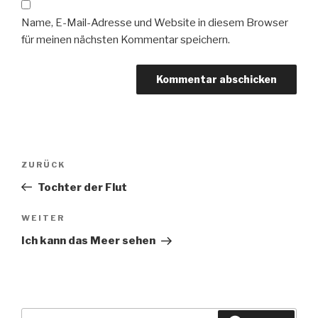
Name, E-Mail-Adresse und Website in diesem Browser
für meinen nächsten Kommentar speichern.
Beitragsnavigation
Vorheriger
ZURÜCK
Beitrag
Tochter der Flut
Nächster
WEITER
Beitrag
Ich kann das Meer sehen
Suche