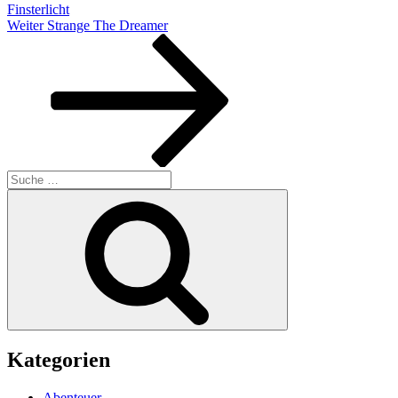
Finsterlicht
Nächster
Weiter
Strange The Dreamer
Beitrag
Suche
nach:
Suchen
Kategorien
Abenteuer