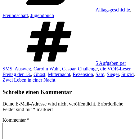
Alltagsgeschichte
,
Freundschaft
,
Jugendbuch
Schlagwörter
5 Aufgaben per
SMS
,
Ausweg
,
Carolin Wahl
,
Caspar
,
Challenge
,
die VOR-Leser
,
Freitag der 13.
,
Ghost
,
Mitternacht
,
Rezension
,
Sam
,
Sieger
,
Suizid
,
Zwei Leben in einer Nacht
Schreibe einen Kommentar
Deine E-Mail-Adresse wird nicht veröffentlicht.
Erforderliche
Felder sind mit
*
markiert
Kommentar
*