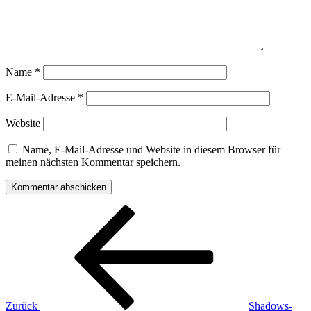
Name
*
E-Mail-Adresse
*
Website
Name, E-Mail-Adresse und Website in diesem Browser für
meinen nächsten Kommentar speichern.
Beitragsnavigation
Vorheriger
Beitrag
Zurück
Shadows-