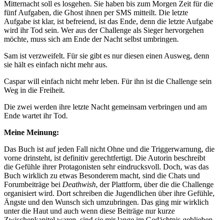
Mitternacht soll es losgehen. Sie haben bis zum Morgen Zeit für die
fünf Aufgaben, die Ghost ihnen per SMS mitteilt. Die letzte
Aufgabe ist klar, ist befreiend, ist das Ende, denn die letzte Aufgabe
wird ihr Tod sein. Wer aus der Challenge als Sieger hervorgehen
möchte, muss sich am Ende der Nacht selbst umbringen.
Sam ist verzweifelt. Für sie gibt es nur diesen einen Ausweg, denn
sie hält es einfach nicht mehr aus.
Caspar will einfach nicht mehr leben. Für ihn ist die Challenge sein
Weg in die Freiheit.
Die zwei werden ihre letzte Nacht gemeinsam verbringen und am
Ende wartet ihr Tod.
Meine Meinung:
Das Buch ist auf jeden Fall nicht Ohne und die Triggerwarnung, die
vorne drinsteht, ist definitiv gerechtfertigt. Die Autorin beschreibt
die Gefühle ihrer Protagonisten sehr eindrucksvoll. Doch, was das
Buch wirklich zu etwas Besonderem macht, sind die Chats und
Forumbeiträge bei
Deathwish
, der Plattform, über die die Challenge
organisiert wird. Dort schreiben die Jugendlichen über ihre Gefühle,
Ängste und den Wunsch sich umzubringen. Das ging mir wirklich
unter die Haut und auch wenn diese Beiträge nur kurze
Zwischenkapitel waren, sind sie mir lange im Gedächtnis geblieben.