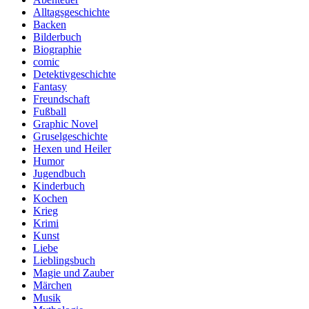
Alltagsgeschichte
Backen
Bilderbuch
Biographie
comic
Detektivgeschichte
Fantasy
Freundschaft
Fußball
Graphic Novel
Gruselgeschichte
Hexen und Heiler
Humor
Jugendbuch
Kinderbuch
Kochen
Krieg
Krimi
Kunst
Liebe
Lieblingsbuch
Magie und Zauber
Märchen
Musik