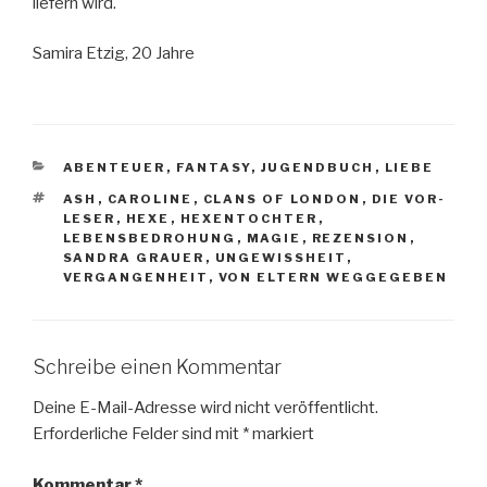
liefern wird.
Samira Etzig, 20 Jahre
KATEGORIEN
ABENTEUER
,
FANTASY
,
JUGENDBUCH
,
LIEBE
SCHLAGWÖRTER
ASH
,
CAROLINE
,
CLANS OF LONDON
,
DIE VOR-
LESER
,
HEXE
,
HEXENTOCHTER
,
LEBENSBEDROHUNG
,
MAGIE
,
REZENSION
,
SANDRA GRAUER
,
UNGEWISSHEIT
,
VERGANGENHEIT
,
VON ELTERN WEGGEGEBEN
Schreibe einen Kommentar
Deine E-Mail-Adresse wird nicht veröffentlicht.
Erforderliche Felder sind mit
*
markiert
Kommentar
*