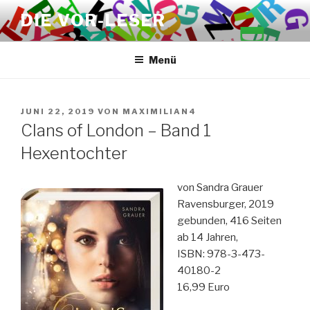
Zum
DIE VOR-LESER
Inhalt
springen
Menü
VERÖFFENTLICHT
JUNI 22, 2019
VON
MAXIMILIAN4
AM
Clans of London – Band 1
Hexentochter
von Sandra Grauer
Ravensburger, 2019
gebunden, 416 Seiten
ab 14 Jahren,
ISBN: 978-3-473-
40180-2
16,99 Euro