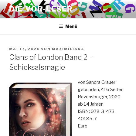
Zum
DIE VOR-LESER
Inhalt
springen
Menü
VERÖFFENTLICHT
MAI 17, 2020
VON
MAXIMILIAN4
AM
Clans of London Band 2 –
Schicksalsmagie
von Sandra Grauer
gebunden, 416 Seiten
Ravensbruger, 2020
ab 14 Jahren
ISBN: 978-3-473-
40185-7
Euro