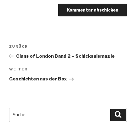
Beitragsnavigation
Vorheriger
ZURÜCK
Beitrag
Clans of London Band 2 – Schicksalsmagie
Nächster
WEITER
Beitrag
Geschichten aus der Box
Suche
Suche
nach: