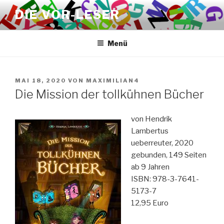
Zum
DIE VOR-LESER
Inhalt
springen
Menü
VERÖFFENTLICHT
MAI 18, 2020
VON
MAXIMILIAN4
AM
Die Mission der tollkühnen Bücher
von Hendrik
Lambertus
ueberreuter, 2020
gebunden, 149 Seiten
ab 9 Jahren
ISBN: 978-3-7641-
5173-7
12,95 Euro