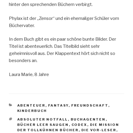
hinter den sprechenden Büchern verbirgt.
Phylax ist der „Zensor“ und ein ehemaliger Schüler vom
Büchervater.
In dem Buch gibt es ein paar schöne bunte Bilder. Der
Titel ist abenteuerlich. Das Titelbild sieht sehr
geheimnisvoll aus. Der Klappentext hört sich nicht so
besonders an.
Laura Marie, 8 Jahre
KATEGORIEN
ABENTEUER
,
FANTASY
,
FREUNDSCHAFT
,
KINDERBUCH
SCHLAGWÖRTER
ABSOLUTER NOTFALL
,
BUCHAGENTEN
,
BÜCHER LEER SAUGEN
,
CODEX
,
DIE MISSION
DER TOLLKÜHNEN BÜCHER
,
DIE VOR-LESER
,