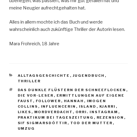
überlegen, was passiert, was mir gut gefallen hat und
meine Neugier aufrechtgehalten hat.
Alles in allem mochte ich das Buch und werde
wahrscheinlich auch zukünftige Thriller der Autorin lesen.
Mara Frohreich, 18 Jahre
KATEGORIEN
ALLTAGSGESCHICHTE
,
JUGENDBUCH
,
THRILLER
SCHLAGWÖRTER
DAS DUNKLE FLÜSTERN DER SCHNEEFLOCKEN
,
DIE VOR-LESER
,
ERMITTLUNGEN AUF EIGENE
FAUST
,
FOLLOWER
,
HANNAH
,
IMOGEN
COLLINS
,
INFLUENCERIN
,
ISLAND
,
KJARRI
,
LIKES
,
MORDVERDACHT
,
ORRI. INSTAGRAM
,
PRAKTIKUM BEI TAGESZEITUNG
,
REZENSION
,
SIF SIGMARSDÓTTIR
,
TOD DER MUTTER
,
UMZUG