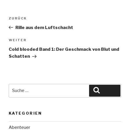
Beitragsnavigation
Vorheriger
ZURÜCK
Beitrag
Rille aus dem Luftschacht
Nächster
WEITER
Beitrag
Cold blooded Band 1: Der Geschmack von Blut und
Schatten
Suche
Suchen
nach:
KATEGORIEN
Abenteuer