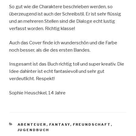
So gut wie die Charaktere beschrieben werden, so
überzeugend ist auch der Schreibstil. Er ist sehr flüssig
und an mehreren Stellen sind die Dialoge echt lustig
verfasst worden. Richtig klasse!
Auch das Cover finde ich wunderschön und die Farbe
noch besser, als die des ersten Bandes.
Insgesamt ist das Buch richtig toll und super kreativ. Die
Idee dahinter ist echt fantasievoll und sehr gut
verdeutlicht. Respekt!
Sophie Heuschkel, 14 Jahre
KATEGORIEN
ABENTEUER
,
FANTASY
,
FREUNDSCHAFT
,
JUGENDBUCH