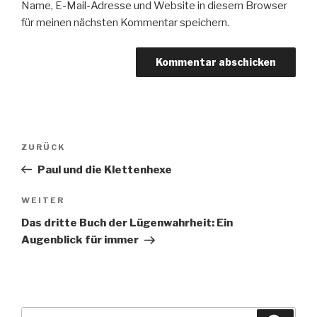
Name, E-Mail-Adresse und Website in diesem Browser
für meinen nächsten Kommentar speichern.
Beitragsnavigation
Vorheriger
ZURÜCK
Beitrag
Paul und die Klettenhexe
Nächster
WEITER
Beitrag
Das dritte Buch der Lügenwahrheit: Ein
Augenblick für immer
Suche