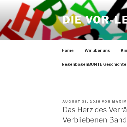
Zum
Inhalt
DIE VOR-L
springen
Home
Wir über uns
Ki
RegenbogenBUNTE Geschichte
VERÖFFENTLICHT
AUGUST 31, 2018
VON
MAXIM
AM
Das Herz des Verrä
Verbliebenen Band