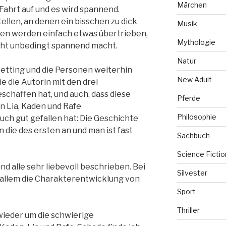
Märchen
Fahrt auf und es wird spannend.
tellen, an denen ein bisschen zu dick
Musik
hen werden einfach etwas übertrieben,
Mythologie
cht unbedingt spannend macht.
Natur
Setting und die Personen weiterhin
New Adult
ie die Autorin mit den drei
chaffen hat, und auch, dass diese
Pferde
en Lia, Kaden und Rafe
Philosophie
uch gut gefallen hat: Die Geschichte
n die des ersten an und man ist fast
Sachbuch
Science Fictio
 alle sehr liebevoll beschrieben. Bei
Silvester
r allem die Charakterentwicklung von
Sport
Thriller
wieder um die schwierige