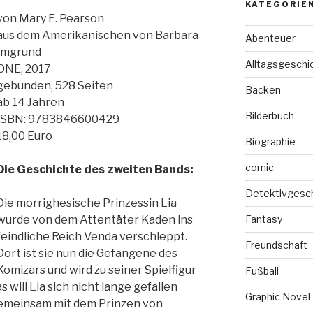
KATEGORIE
von Mary E. Pearson
aus dem Amerikanischen von Barbara
Abenteuer
Imgrund
Alltagsgeschi
ONE, 2017
gebunden, 528 Seiten
Backen
ab 14 Jahren
Bilderbuch
ISBN: 9783846600429
18,00 Euro
Biographie
comic
Die Geschichte des zweiten Bands:
Detektivgesc
Die morrighesische Prinzessin Lia
wurde von dem Attentäter Kaden ins
Fantasy
feindliche Reich Venda verschleppt.
Freundschaft
Dort ist sie nun die Gefangene des
Komizars und wird zu seiner Spielfigur
Fußball
 will Lia sich nicht lange gefallen
Graphic Novel
gemeinsam mit dem Prinzen von