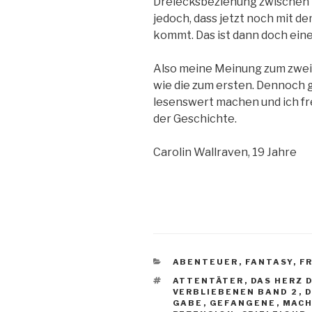
Dreiecksbeziehung zwischen K
jedoch, dass jetzt noch mit d
kommt. Das ist dann doch einer
Also meine Meinung zum zweiten
wie die zum ersten. Dennoch g
lesenswert machen und ich fr
der Geschichte.
Carolin Wallraven, 19 Jahre
KATEGORIEN
ABENTEUER
,
FANTASY
,
F
SCHLAGWÖRTER
ATTENTÄTER
,
DAS HERZ 
VERBLIEBENEN BAND 2
,
D
GABE
,
GEFANGENE
,
MAC