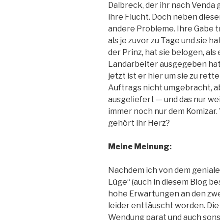
Dalbreck, der ihr nach Venda ge
ihre Flucht. Doch neben dies
andere Probleme. Ihre Gabe t
als je zuvor zu Tage und sie h
der Prinz, hat sie belogen, al
Landarbeiter ausgegeben hat. 
jetzt ist er hier um sie zu ret
Auftrags nicht umgebracht, a
ausgeliefert — und das nur weil
immer noch nur dem Komizar.
gehört ihr Herz?
Meine Meinung:
Nachdem ich von dem genialen
Lüge“ (auch in diesem Blog be
hohe Erwartungen an den zwei
leider enttäuscht worden. Di
Wendung parat und auch sonst 