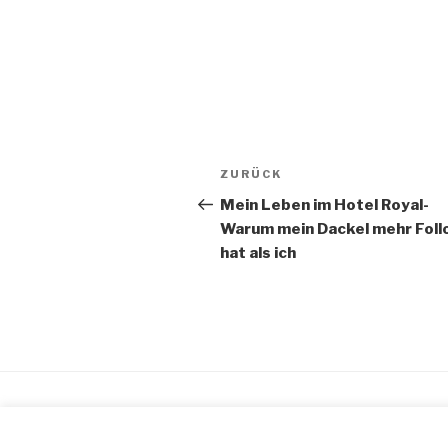
Beitragsnavigation
Vorheriger
ZURÜCK
Beitrag
Mein Leben im Hotel Royal-
Warum mein Dackel mehr Foll
hat als ich
Stolz präsentiert von WordPress