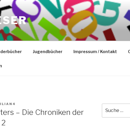
ESER
nderbücher
Jugendbücher
Impressum / Kontakt
C
n
ILIAN4
Suche
ters – Die Chroniken der
nach:
 2