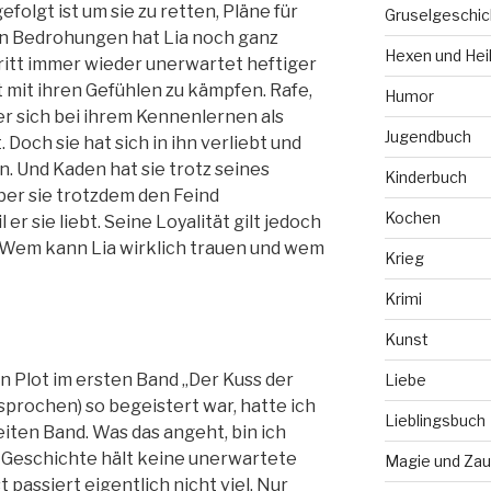
folgt ist um sie zu retten, Pläne für
Gruselgeschic
en Bedrohungen hat Lia noch ganz
Hexen und Hei
ritt immer wieder unerwartet heftiger
at mit ihren Gefühlen zu kämpfen. Rafe,
Humor
s er sich bei ihrem Kennenlernen als
Jugendbuch
Doch sie hat sich in ihn verliebt und
ten. Und Kaden hat sie trotz seines
Kinderbuch
ber sie trotzdem den Feind
Kochen
 er sie liebt. Seine Loyalität gilt jedoch
 Wem kann Lia wirklich trauen und wem
Krieg
Krimi
Kunst
 Plot im ersten Band „Der Kuss der
Liebe
sprochen) so begeistert war, hatte ich
Lieblingsbuch
ten Band. Was das angeht, bin ich
e Geschichte hält keine unerwartete
Magie und Zau
passiert eigentlich nicht viel. Nur