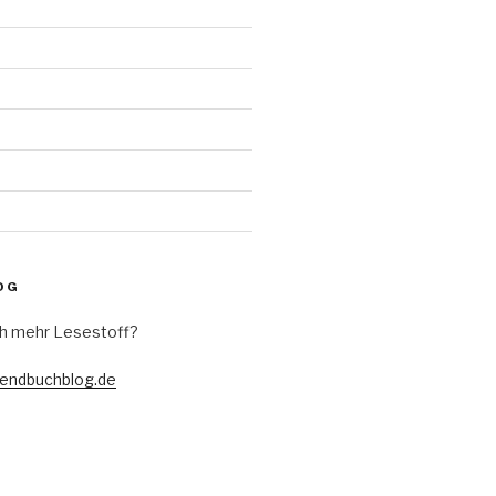
d
OG
h mehr Lesestoff?
gendbuchblog.de