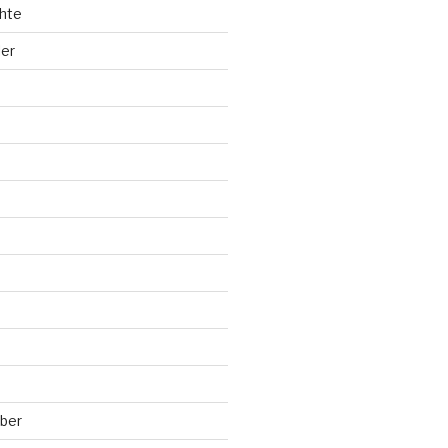
hte
ler
ber