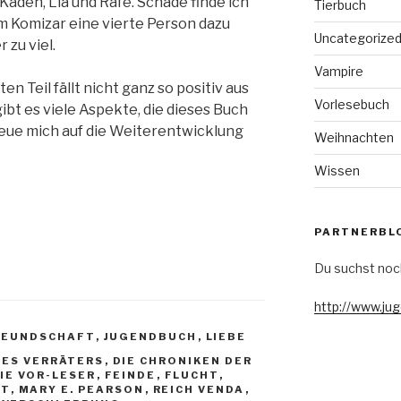
aden, Lia und Rafe. Schade finde ich
Tierbuch
em Komizar eine vierte Person dazu
Uncategorize
 zu viel.
Vampire
 Teil fällt nicht ganz so positiv aus
Vorlesebuch
ibt es viele Aspekte, die dieses Buch
eue mich auf die Weiterentwicklung
Weihnachten
Wissen
PARTNERBL
Du suchst noc
http://www.ju
REUNDSCHAFT
,
JUGENDBUCH
,
LIEBE
DES VERRÄTERS
,
DIE CHRONIKEN DER
IE VOR-LESER
,
FEINDE
,
FLUCHT
,
HT
,
MARY E. PEARSON
,
REICH VENDA
,