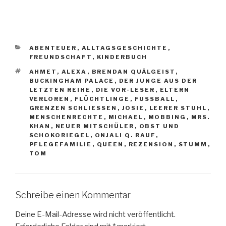
KATEGORIEN
ABENTEUER
,
ALLTAGSGESCHICHTE
,
FREUNDSCHAFT
,
KINDERBUCH
SCHLAGWÖRTER
AHMET
,
ALEXA
,
BRENDAN QUÄLGEIST
,
BUCKINGHAM PALACE
,
DER JUNGE AUS DER
LETZTEN REIHE
,
DIE VOR-LESER
,
ELTERN
VERLOREN
,
FLÜCHTLINGE
,
FUSSBALL
,
GRENZEN SCHLIESSEN
,
JOSIE
,
LEERER STUHL
,
MENSCHENRECHTE
,
MICHAEL
,
MOBBING
,
MRS.
KHAN
,
NEUER MITSCHÜLER
,
OBST UND
SCHOKORIEGEL
,
ONJALI Q. RAUF
,
PFLEGEFAMILIE
,
QUEEN
,
REZENSION
,
STUMM
,
TOM
Schreibe einen Kommentar
Deine E-Mail-Adresse wird nicht veröffentlicht.