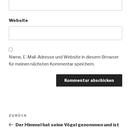
Website
Name, E-Mail-Adresse und Website in diesem Browser
für meinen nächsten Kommentar speichern.
Beitragsnavigation
Vorheriger
ZURÜCK
Beitrag
Der Himmel hat seine Vögel genommen und ist