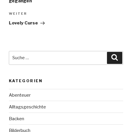
gegangen
Nächster
WEITER
Beitrag
Lovely Curse
Suche
Suche
nach:
KATEGORIEN
Abenteuer
Alltagsgeschichte
Backen
Bilderbuch