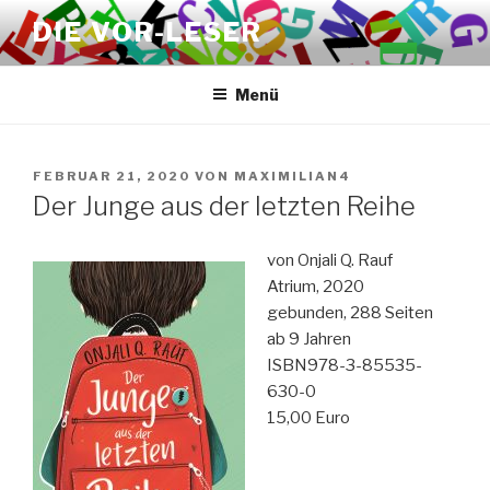
Zum
DIE VOR-LESER
Inhalt
springen
Menü
VERÖFFENTLICHT
FEBRUAR 21, 2020
VON
MAXIMILIAN4
AM
Der Junge aus der letzten Reihe
von Onjali Q. Rauf
Atrium, 2020
gebunden, 288 Seiten
ab 9 Jahren
ISBN978-3-85535-
630-0
15,00 Euro