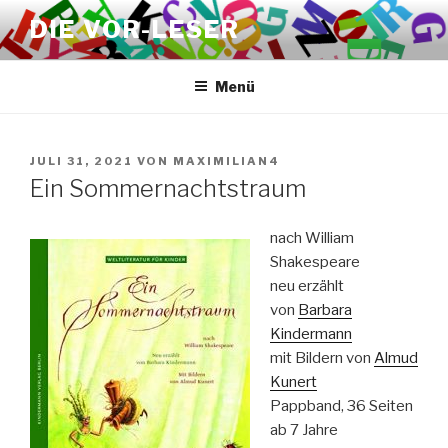
Zum
DIE VOR-LESER
Inhalt
springen
Menü
VERÖFFENTLICHT
JULI 31, 2021
VON
MAXIMILIAN4
AM
Ein Sommernachtstraum
nach William
Shakespeare
neu erzählt
von
Barbara
Kindermann
mit Bildern von
Almud
Kunert
Pappband, 36 Seiten
ab 7 Jahre