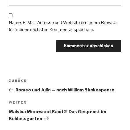
Name, E-Mail-Adresse und Website in diesem Browser
für meinen nächsten Kommentar speichern.
Beitragsnavigation
Vorheriger
ZURÜCK
Beitrag
Romeo und Julia — nach William Shakespeare
Nächster
WEITER
Beitrag
Malvina Moorwood Band 2-Das Gespenst im
Schlossgarten