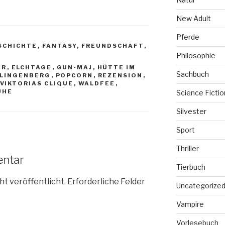
New Adult
Pferde
SCHICHTE
,
FANTASY
,
FREUNDSCHAFT
,
Philosophie
ER
,
ELCHTAGE
,
GUN-MAJ
,
HÜTTE IM
Sachbuch
KLINGENBERG
,
POPCORN
,
REZENSION
,
VIKTORIAS CLIQUE
,
WALDFEE
,
ÜHE
Science Fictio
Silvester
Sport
Thriller
entar
Tierbuch
ht veröffentlicht.
Erforderliche Felder
Uncategorize
Vampire
Vorlesebuch