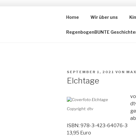
Zum
Inhalt
Home
Wir über uns
Ki
DIE VOR-L
springen
RegenbogenBUNTE Geschichte
VERÖFFENTLICHT
SEPTEMBER 1, 2021
VON
MAX
AM
Elchtage
vo
dt
Copyright: dtv
ge
ab
ISBN: 978-3-423-64076-3
13,95 Euro