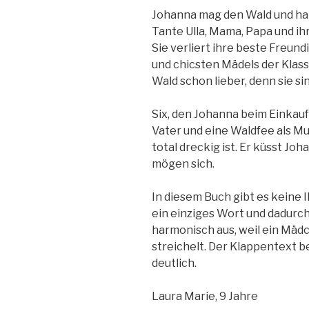
Johanna mag den Wald und hat
Tante Ulla, Mama, Papa und ih
Sie verliert ihre beste Freundi
und chicsten Mädels der Klasse
Wald schon lieber, denn sie sin
Six, den Johanna beim Einkaufe
Vater und eine Waldfee als Mut
total dreckig ist. Er küsst Joh
mögen sich.
In diesem Buch gibt es keine Il
ein einziges Wort und dadurch 
harmonisch aus, weil ein Mädc
streichelt. Der Klappentext b
deutlich.
Laura Marie, 9 Jahre