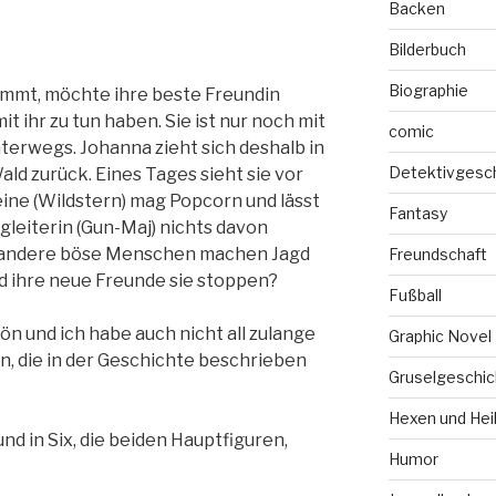
Backen
Bilderbuch
Biographie
kommt, möchte ihre beste Freundin
t ihr zu tun haben. Sie ist nur noch mit
comic
nterwegs. Johanna zieht sich deshalb in
Detektivgesc
ald zurück. Eines Tages sieht sie vor
eine (Wildstern) mag Popcorn und lässt
Fantasy
gleiterin (Gun-Maj) nichts davon
d andere böse Menschen machen Jagd
Freundschaft
d ihre neue Freunde sie stoppen?
Fußball
ön und ich habe auch nicht all zulange
Graphic Novel
n, die in der Geschichte beschrieben
Gruselgeschic
Hexen und Hei
nd in Six, die beiden Hauptfiguren,
Humor