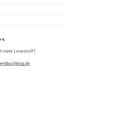
OG
h mehr Lesestoff?
gendbuchblog.de