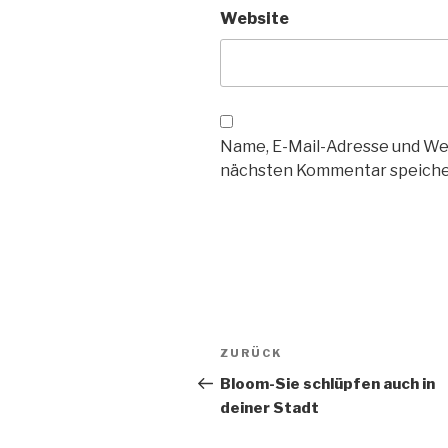
Website
Name, E-Mail-Adresse und We
nächsten Kommentar speiche
Beitragsnavigation
Vorheriger
ZURÜCK
Beitrag
Bloom-Sie schlüpfen auch in
deiner Stadt