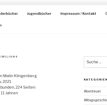
nderbücher
Jugendbücher
Impressum / Kontakt
C
ESER
n
IMILIAN4
Suche
nach:
n Malin Klingenberg
KATEGORIE
v, 2021
bunden, 224 Seiten
Abenteuer
 11 Jahren
Alltagsgeschi