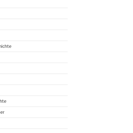
hichte
hte
ler