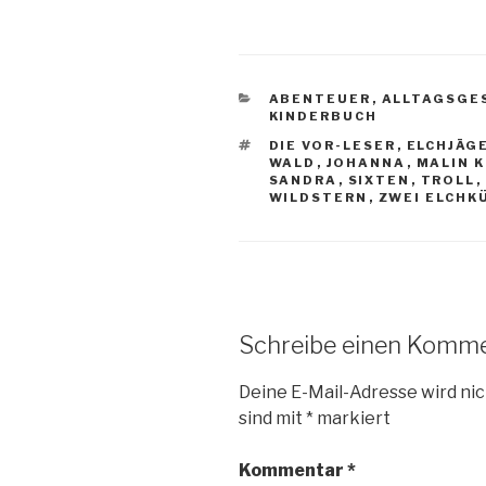
KATEGORIEN
ABENTEUER
,
ALLTAGSGE
KINDERBUCH
SCHLAGWÖRTER
DIE VOR-LESER
,
ELCHJÄG
WALD
,
JOHANNA
,
MALIN 
SANDRA
,
SIXTEN
,
TROLL
,
WILDSTERN
,
ZWEI ELCHK
Schreibe einen Komm
Deine E-Mail-Adresse wird nic
sind mit
*
markiert
Kommentar
*