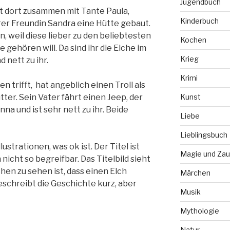
Jugendbuch
 dort zusammen mit Tante Paula,
Kinderbuch
rer Freundin Sandra eine Hütte gebaut.
n, weil diese lieber zu den beliebtesten
Kochen
 gehören will. Da sind ihr die Elche im
Krieg
d nett zu ihr.
Krimi
n trifft, hat angeblich einen Troll als
ter. Sein Vater fährt einen Jeep, der
Kunst
anna und ist sehr nett zu ihr. Beide
Liebe
Lieblingsbuch
lustrationen, was ok ist. Der Titel ist
Magie und Zau
nicht so begreifbar. Das Titelbild sieht
hen zu sehen ist, dass einen Elch
Märchen
eschreibt die Geschichte kurz, aber
Musik
Mythologie
Natur