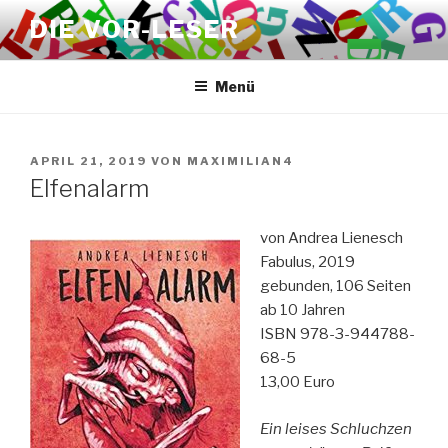
Zum
DIE VOR-LESER
Inhalt
springen
Menü
VERÖFFENTLICHT
APRIL 21, 2019
VON
MAXIMILIAN4
AM
Elfenalarm
von Andrea Lienesch
Fabulus, 2019
gebunden, 106 Seiten
ab 10 Jahren
ISBN 978-3-944788-
68-5
13,00 Euro
Ein leises Schluchzen