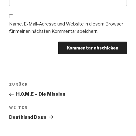
Name, E-Mail-Adresse und Website in diesem Browser
für meinen nächsten Kommentar speichern.
Beitragsnavigation
Vorheriger
ZURÜCK
Beitrag
H.O.M.E – Die Mission
Nächster
WEITER
Beitrag
Deathland Dogs