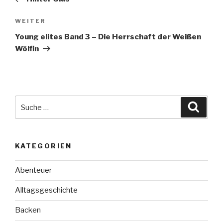
Nächster
WEITER
Beitrag
Young elites Band 3 – Die Herrschaft der Weißen
Wölfin
Suche
Suche
nach:
KATEGORIEN
Abenteuer
Alltagsgeschichte
Backen