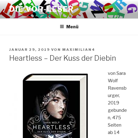
Zum
DIE VOR-LESER
Inhalt
springen
Menü
VERÖFFENTLICHT
JANUAR 29, 2019
VON
MAXIMILIAN4
AM
Heartless – Der Kuss der Diebin
von Sara
Wolf
Ravensb
urger,
2019
gebunde
n, 475
Seiten
ab 14