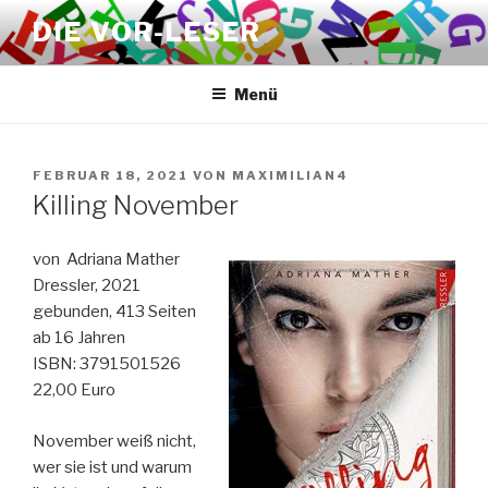
Zum
DIE VOR-LESER
Inhalt
springen
Menü
VERÖFFENTLICHT
FEBRUAR 18, 2021
VON
MAXIMILIAN4
AM
Killing November
von Adriana Mather
Dressler, 2021
gebunden, 413 Seiten
ab 16 Jahren
ISBN: 3791501526
22,00 Euro
November weiß nicht,
wer sie ist und warum