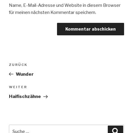
Name, E-Mail-Adresse und Website in diesem Browser
für meinen nächsten Kommentar speichern.
Beitragsnavigation
Vorheriger
ZURÜCK
Beitrag
Wunder
Nächster
WEITER
Beitrag
Haifischzähne
Suche
Suche