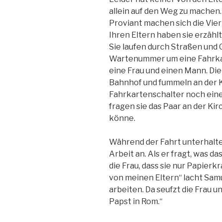
allein auf den Weg zu machen
Proviant machen sich die Vie
Ihren Eltern haben sie erzählt
Sie laufen durch Straßen und
Wartenummer um eine Fahrkar
eine Frau und einen Mann. Di
Bahnhof und fummeln an der K
Fahrkartenschalter noch eine
fragen sie das Paar an der Ki
könne.
Während der Fahrt unterhalte
Arbeit an. Als er fragt, was d
die Frau, dass sie nur Papier
von meinen Eltern“ lacht Samue
arbeiten. Da seufzt die Frau u
Papst in Rom.“