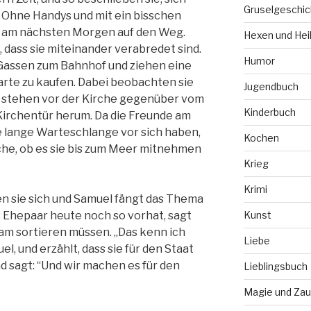
Gruselgeschic
. Ohne Handys und mit ein bisschen
r am nächsten Morgen auf den Weg.
Hexen und Hei
, dass sie miteinander verabredet sind.
Humor
 Gassen zum Bahnhof und ziehen eine
te zu kaufen. Dabei beobachten sie
Jugendbuch
e stehen vor der Kirche gegenüber vom
Kinderbuch
irchentür herum. Da die Freunde am
 lange Warteschlange vor sich haben,
Kochen
rche, ob es sie bis zum Meer mitnehmen
Krieg
Krimi
n sie sich und Samuel fängt das Thema
as Ehepaar heute noch so vorhat, sagt
Kunst
kram sortieren müssen. „Das kenn ich
Liebe
l, und erzählt, dass sie für den Staat
nd sagt: “Und wir machen es für den
Lieblingsbuch
Magie und Zau