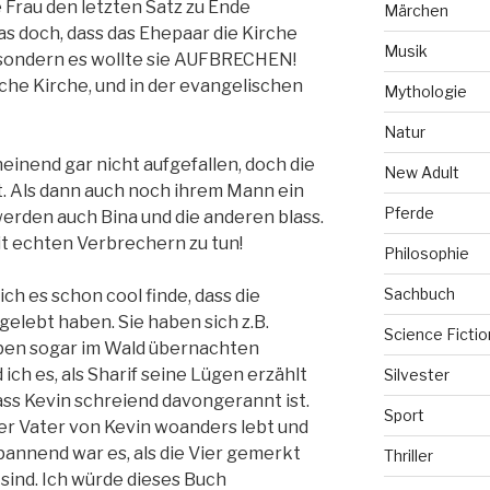
e Frau den letzten Satz zu Ende
Märchen
s doch, dass das Ehepaar die Kirche
Musik
, sondern es wollte sie AUFBRECHEN!
che Kirche, und in der evangelischen
Mythologie
Natur
einend gar nicht aufgefallen, doch die
New Adult
t. Als dann auch noch ihrem Mann ein
Pferde
 werden auch Bina und die anderen blass.
mit echten Verbrechern zu tun!
Philosophie
Sachbuch
 ich es schon cool finde, dass die
gelebt haben. Sie haben sich z.B.
Science Fictio
ben sogar im Wald übernachten
ich es, als Sharif seine Lügen erzählt
Silvester
dass Kevin schreiend davongerannt ist.
Sport
der Vater von Kevin woanders lebt und
pannend war es, als die Vier gemerkt
Thriller
 sind. Ich würde dieses Buch