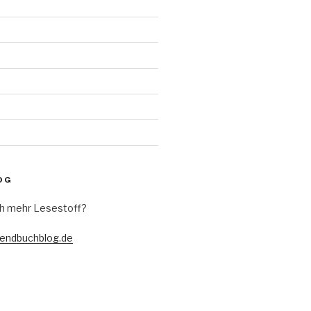
d
OG
h mehr Lesestoff?
gendbuchblog.de