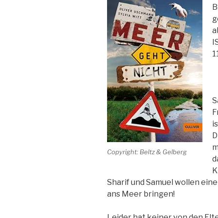
B
g
a
I
1
S
F
i
D
m
Copyright: Beltz & Gelberg
d
K
Sharif und Samuel wollen eine 
ans Meer bringen!
Leider hat keiner von den Elte