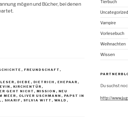
Tierbuch
pannung mögen und Bücher, bei denen
artet.
Uncategorize
Vampire
Vorlesebuch
Weihnachten
Wissen
SCHICHTE
,
FREUNDSCHAFT
,
PARTNERBL
-LESER
,
DIEBE
,
DIETRICH
,
EHEPAAR
,
Du suchst noc
EVIN
,
KIRCHENTÜR
,
ER GEHT NICHT
,
MISSION
,
NEU
AM MEER
,
OLIVER USCHMANN
,
PAPST IN
http://www.ju
L
,
SHARIF
,
SYLVIA WITT
,
WALD
,