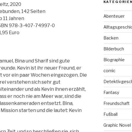
KATEGORIE
eltz, 2020
ebunden, 142 Seiten
Abenteuer
b 11 Jahren
SBN 978-3-407-74997-0
Alltagsgeschi
1,95 Euro
Backen
Bilderbuch
Biographie
amuel, Bina und Sharif sind gute
reunde. Kevin ist ihr neuer Freund, er
comic
st vor ein paar Wochen eingezogen. Die
Detektivgesc
rei verstehen sich sehr gut
iteinander und als Kevin ihnen erzählt,
Fantasy
ass er noch nie am Meer war, sind die
lassenkameraden entsetzt. Bina,
Freundschaft
Mission starten und die lautet: Kevin
Fußball
Graphic Novel
rn Zeit, und so beschließen sie, sich