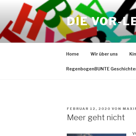
Zum
Inhalt
DIE VOR-L
springen
Home
Wir über uns
Ki
RegenbogenBUNTE Geschichte
VERÖFFENTLICHT
FEBRUAR 12, 2020
VON
MAXI
AM
Meer geht nicht
v