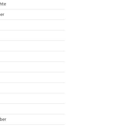
hte
ler
ber