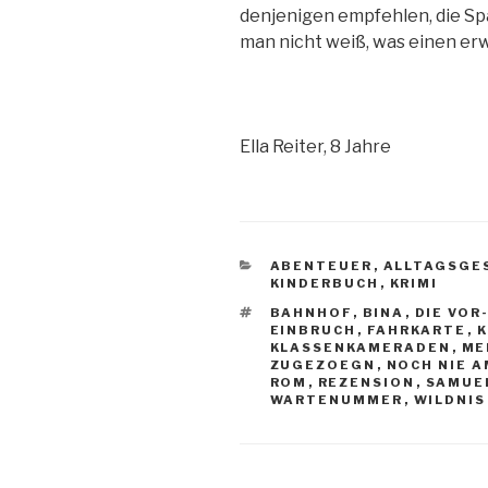
denjenigen empfehlen, die S
man nicht weiß, was einen erw
Ella Reiter, 8 Jahre
KATEGORIEN
ABENTEUER
,
ALLTAGSGE
KINDERBUCH
,
KRIMI
SCHLAGWÖRTER
BAHNHOF
,
BINA
,
DIE VOR
EINBRUCH
,
FAHRKARTE
,
K
KLASSENKAMERADEN
,
ME
ZUGEZOEGN
,
NOCH NIE 
ROM
,
REZENSION
,
SAMUE
WARTENUMMER
,
WILDNIS