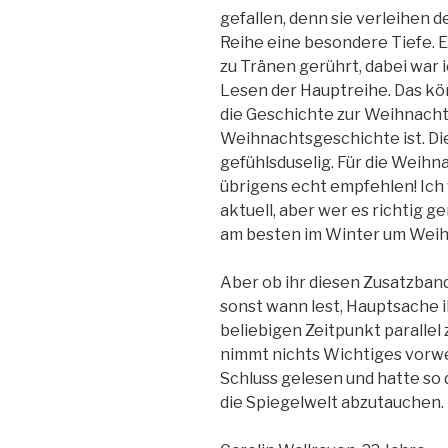
gefallen, denn sie verleihen 
Reihe eine besondere Tiefe. E
zu Tränen gerührt, dabei war 
Lesen der Hauptreihe. Das kön
die Geschichte zur Weihnacht
Weihnachtsgeschichte ist. D
gefühlsduselig. Für die Weihn
übrigens echt empfehlen! Ich w
aktuell, aber wer es richtig ge
am besten im Winter um Wei
Aber ob ihr diesen Zusatzban
sonst wann lest, Hauptsache i
beliebigen Zeitpunkt parallel
nimmt nichts Wichtiges vorweg
Schluss gelesen und hatte so 
die Spiegelwelt abzutauchen.