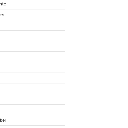
hte
ler
ber