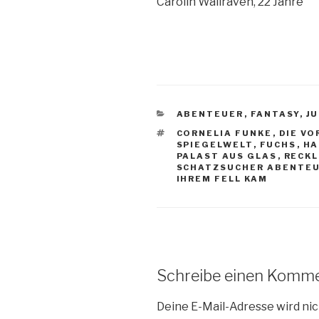
Carolin Wallraven, 22 Jahre
KATEGORIEN
ABENTEUER
,
FANTASY
,
J
SCHLAGWÖRTER
CORNELIA FUNKE
,
DIE VO
SPIEGELWELT
,
FUCHS
,
H
PALAST AUS GLAS
,
RECKL
SCHATZSUCHER ABENTE
IHREM FELL KAM
Schreibe einen Komm
Deine E-Mail-Adresse wird nic