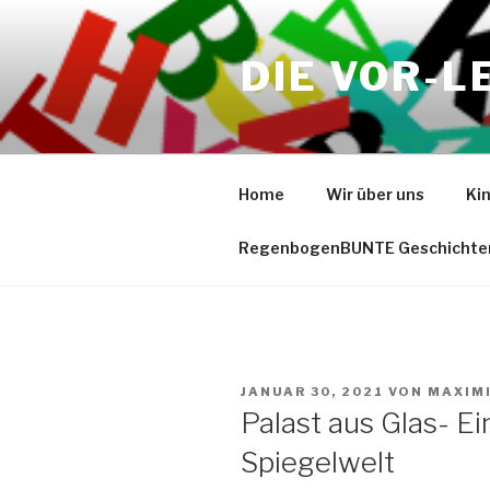
Zum
Inhalt
DIE VOR-L
springen
Home
Wir über uns
Ki
RegenbogenBUNTE Geschichte
VERÖFFENTLICHT
JANUAR 30, 2021
VON
MAXIM
AM
Palast aus Glas- Ei
Spiegelwelt