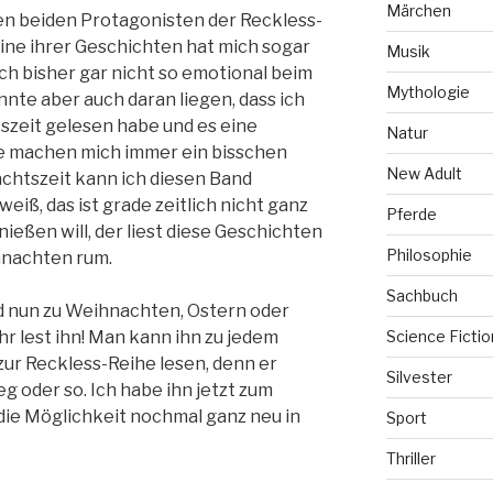
Märchen
den beiden Protagonisten der Reckless-
ine ihrer Geschichten hat mich sogar
Musik
ich bisher gar nicht so emotional beim
Mythologie
nte aber auch daran liegen, dass ich
szeit gelesen habe und es eine
Natur
ie machen mich immer ein bisschen
New Adult
achtszeit kann ich diesen Band
eiß, das ist grade zeitlich nicht ganz
Pferde
nießen will, der liest diese Geschichten
Philosophie
hnachten rum.
Sachbuch
d nun zu Weihnachten, Ostern oder
hr lest ihn! Man kann ihn zu jedem
Science Fictio
 zur Reckless-Reihe lesen, denn er
Silvester
 oder so. Ich habe ihn jetzt zum
die Möglichkeit nochmal ganz neu in
Sport
Thriller