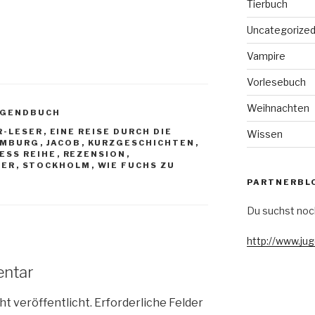
Tierbuch
Uncategorize
Vampire
Vorlesebuch
Weihnachten
UGENDBUCH
R-LESER
,
EINE REISE DURCH DIE
Wissen
AMBURG
,
JACOB
,
KURZGESCHICHTEN
,
ESS REIHE
,
REZENSION
,
UER
,
STOCKHOLM
,
WIE FUCHS ZU
PARTNERBL
Du suchst noc
http://www.ju
entar
ht veröffentlicht.
Erforderliche Felder