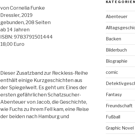
KATEGORIE
von Cornelia Funke
Dressler, 2019
Abenteuer
gebunden, 208 Seiten
Alltagsgeschi
ab 14 Jahren
ISBN: 9783791501444
Backen
18,00 Euro
Bilderbuch
Biographie
comic
Dieser Zusatzband zur Reckless-Reihe
enthält einige Kurzgeschichten aus
Detektivgesc
der Spiegelwelt. Es geht um: Eines der
ersten gefährlichen Schatzsucher-
Fantasy
Abenteuer von Jacob, die Geschichte,
Freundschaft
wie Fuchs zu ihrem Fell kam, eine Reise
der beiden nach Hamburg und
Fußball
Graphic Novel