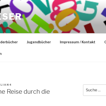
ESER
nderbücher
Jugendbücher
Impressum / Kontakt
C
n
ILIAN4
Suche
ne Reise durch die
nach: