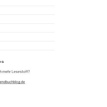
d
OG
h mehr Lesestoff?
gendbuchblog.de