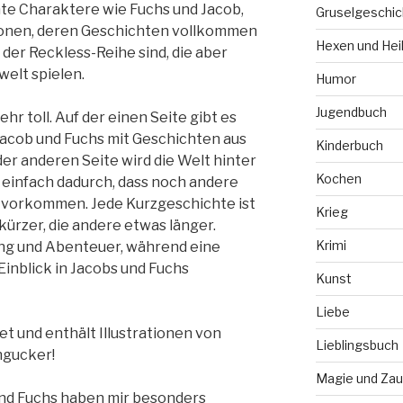
nte Charaktere wie Fuchs und Jacob,
Gruselgeschic
sonen, deren Geschichten vollkommen
Hexen und Hei
der Reckless-Reihe sind, die aber
welt spielen.
Humor
Jugendbuch
hr toll. Auf der einen Seite gibt es
acob und Fuchs mit Geschichten aus
Kinderbuch
der anderen Seite wird die Welt hinter
Kochen
 einfach dadurch, dass noch andere
 vorkommen. Jede Kurzgeschichte ist
Krieg
 kürzer, die andere etwas länger.
Krimi
ung und Abenteuer, während eine
Einblick in Jacobs und Fuchs
Kunst
Liebe
tet und enthält Illustrationen von
Lieblingsbuch
ngucker!
Magie und Zau
und Fuchs haben mir besonders