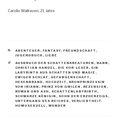
Carolin Wallraven, 21 Jahre
KATEGORIEN
ABENTEUER
,
FANTASY
,
FREUNDSCHAFT
,
JUGENDBUCH
,
LIEBE
SCHLAGWÖRTER
AUSBRUCH DER SCHATTENKREATUREN
,
BANN
,
CHRISTIAN HANDEL
,
DIE VOR-LESER
,
EIN
LABYRINTH AUS SCHATTEN UND MAGIE
,
EWIGER SCHLAF
,
GEFANGENSCHAFT
,
HEXENBRAND
,
HOCHZEIT
,
KRONPRINZESSIN
VON IRIANN
,
PRINZ VON GWILEN
,
REZENSION
,
ROWAN UND ASH
,
SCHATTENLABYRINTH
,
SCHWARZE KÖNIGIN
,
SOHN DER ERZHERZOGS
,
UNTERGANG DES REICHES
,
VERLIEBTHEIT.
HOMOSEXUELL
,
WUNDER