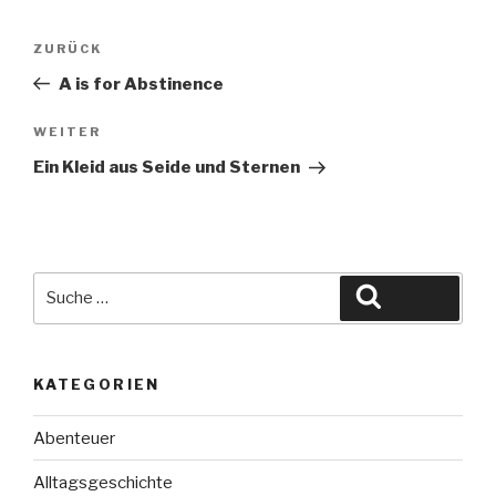
Beitragsnavigation
Vorheriger
ZURÜCK
Beitrag
A is for Abstinence
Nächster
WEITER
Beitrag
Ein Kleid aus Seide und Sternen
Suche
Suchen
nach:
KATEGORIEN
Abenteuer
Alltagsgeschichte