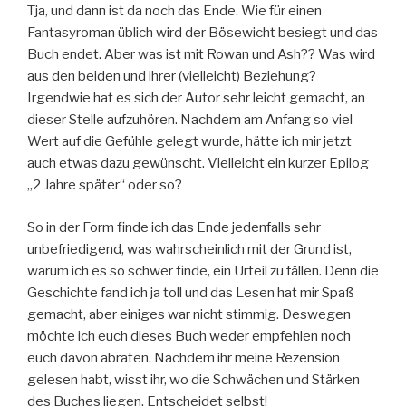
Tja, und dann ist da noch das Ende. Wie für einen
Fantasyroman üblich wird der Bösewicht besiegt und das
Buch endet. Aber was ist mit Rowan und Ash?? Was wird
aus den beiden und ihrer (vielleicht) Beziehung?
Irgendwie hat es sich der Autor sehr leicht gemacht, an
dieser Stelle aufzuhören. Nachdem am Anfang so viel
Wert auf die Gefühle gelegt wurde, hätte ich mir jetzt
auch etwas dazu gewünscht. Vielleicht ein kurzer Epilog
„2 Jahre später“ oder so?
So in der Form finde ich das Ende jedenfalls sehr
unbefriedigend, was wahrscheinlich mit der Grund ist,
warum ich es so schwer finde, ein Urteil zu fällen. Denn die
Geschichte fand ich ja toll und das Lesen hat mir Spaß
gemacht, aber einiges war nicht stimmig. Deswegen
möchte ich euch dieses Buch weder empfehlen noch
euch davon abraten. Nachdem ihr meine Rezension
gelesen habt, wisst ihr, wo die Schwächen und Stärken
des Buches liegen. Entscheidet selbst!