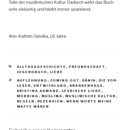
Teile der muslimischen Kultur. Dadurch wirkt das Buch
sehr vielseitig und bleibt immer spannend.
Ann-Kathrin Opiolka, 16 Jahre
KATEGORIEN
ALLTAGSGESCHICHTE
,
FREUNDSCHAFT
,
JUGENDBUCH
,
LIEBE
SCHLAGWÖRTER
AUFLEHNUNG
,
COMING OUT
,
DÄNIN
,
DIE VOR-
LESER
,
ENTWICKLUNG
,
KRANKENHAUS
,
KRISTINA AAMAND
,
LESBISCHE LIEBE
,
MOBBING
,
MUSLIMA
,
MUSLIMISCHE KULTUR
,
REGELN
,
REZENSION
,
WENN WORTE MEINE
WAFFE WÄREN