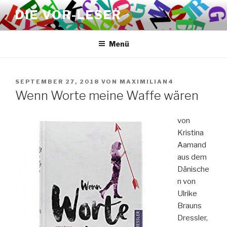
Zum
DIE VOR-LESER
Inhalt
springen
Menü
VERÖFFENTLICHT
SEPTEMBER 27, 2018
VON
MAXIMILIAN4
AM
Wenn Worte meine Waffe wären
von
Kristina
Aamand
aus dem
Dänische
n von
Ulrike
Brauns
Dressler,