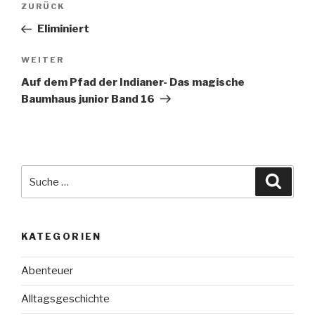
Vorheriger
ZURÜCK
Beitrag
Eliminiert
Nächster
WEITER
Beitrag
Auf dem Pfad der Indianer- Das magische
Baumhaus junior Band 16
Suche
Suche
nach:
KATEGORIEN
Abenteuer
Alltagsgeschichte