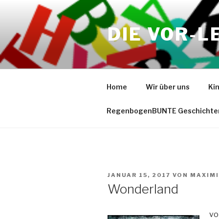
Zum
Inhalt
DIE VOR-L
springen
Home
Wir über uns
Ki
RegenbogenBUNTE Geschichte
VERÖFFENTLICHT
JANUAR 15, 2017
VON
MAXIMI
AM
Wonderland
vo