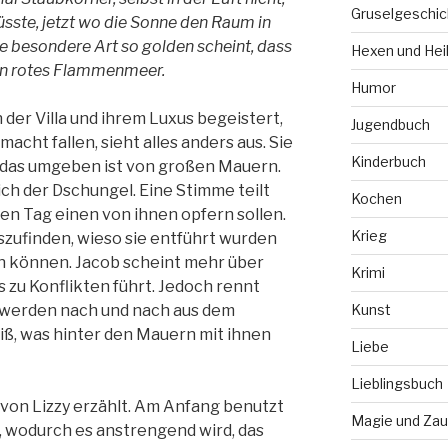
Gruselgeschic
sste, jetzt wo die Sonne den Raum in
se besondere Art so golden scheint, dass
Hexen und Hei
in rotes Flammenmeer.
Humor
 der Villa und ihrem Luxus begeistert,
Jugendbuch
macht fallen, sieht alles anders aus. Sie
Kinderbuch
 das umgeben ist von großen Mauern.
ch der Dschungel. Eine Stimme teilt
Kochen
ten Tag einen von ihnen opfern sollen.
Krieg
zufinden, wieso sie entführt wurden
n können. Jacob scheint mehr über
Krimi
s zu Konflikten führt. Jedoch rennt
e werden nach und nach aus dem
Kunst
iß, was hinter den Mauern mit ihnen
Liebe
Lieblingsbuch
t von Lizzy erzählt. Am Anfang benutzt
Magie und Zau
, wodurch es anstrengend wird, das