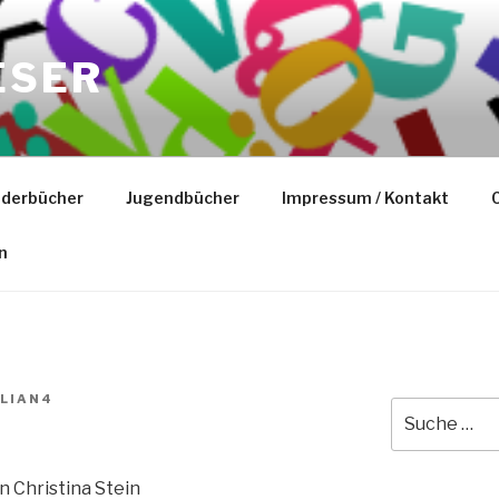
ESER
nderbücher
Jugendbücher
Impressum / Kontakt
C
n
LIAN4
Suche
nach:
n Christina Stein