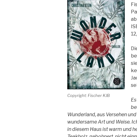
Fi
Pa
ab
IS
12
Di
be
si
ke
Ja
se
Copyright: Fischer KJB
Es
be
Wunderland, aus Versehen und 
wundersame Art und Weise. Ich s
in diesem Haus ist warm und he
Teakholz, gebohnert, nicht einma