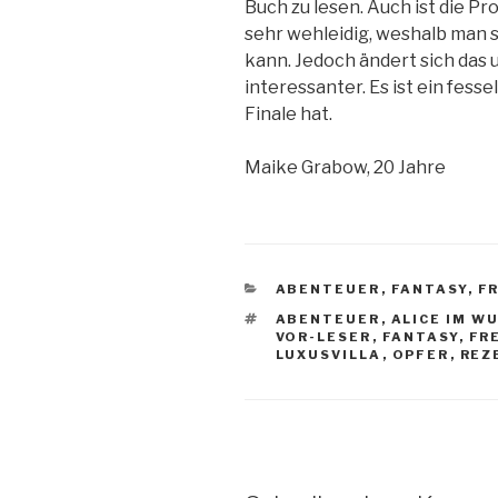
Buch zu lesen. Auch ist die Pr
sehr wehleidig, weshalb man si
kann. Jedoch ändert sich das 
interessanter. Es ist ein fess
Finale hat.
Maike Grabow, 20 Jahre
KATEGORIEN
ABENTEUER
,
FANTASY
,
F
SCHLAGWÖRTER
ABENTEUER
,
ALICE IM W
VOR-LESER
,
FANTASY
,
FR
LUXUSVILLA
,
OPFER
,
REZ