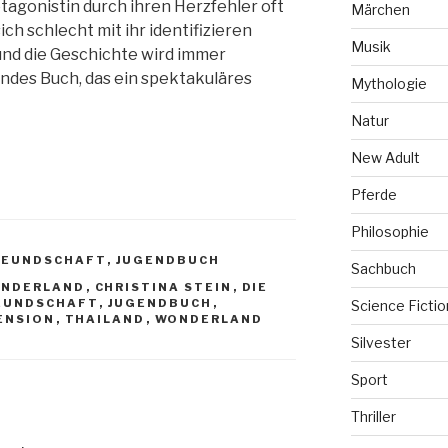
otagonistin durch ihren Herzfehler oft
Märchen
ch schlecht mit ihr identifizieren
Musik
und die Geschichte wird immer
elndes Buch, das ein spektakuläres
Mythologie
Natur
New Adult
Pferde
Philosophie
REUNDSCHAFT
,
JUGENDBUCH
Sachbuch
UNDERLAND
,
CHRISTINA STEIN
,
DIE
EUNDSCHAFT
,
JUGENDBUCH
,
Science Fictio
ENSION
,
THAILAND
,
WONDERLAND
Silvester
Sport
Thriller