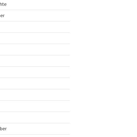
hte
ler
ber