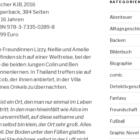
KATEGORIE
scher KJB, 2016
perback, 384 Seiten
Abenteuer
 16 Jahren
BN 978-3-7335-0289-8
Alltagsgeschi
,99 Euro
Backen
e Freundinnen Lizzy, Nellie und Amelie
Bilderbuch
finden sich auf einer Weltreise, bei der
Biographie
e die beiden Jungen Colin und Ben
nnenlernen. In Thailand treffen sie auf
comic
cob, der ihnen anbietet, in der Villa
Detektivgesc
ines Onkels zu übernachten.
Fantasy
 ist ein Ort, den man nur einmal im Leben
tritt. In den man hineinfällt wie Alice im
Freundschaft
unvermittelt, auf diese seltsame und
Fußball
elbst bin klein, der Ort sehr groß. Alles
ll. Der Boden unter den Füßen glattes
Graphic Novel
l Staubkörner, selbst in der Luft nicht,