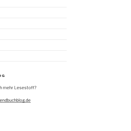
d
OG
h mehr Lesestoff?
gendbuchblog.de