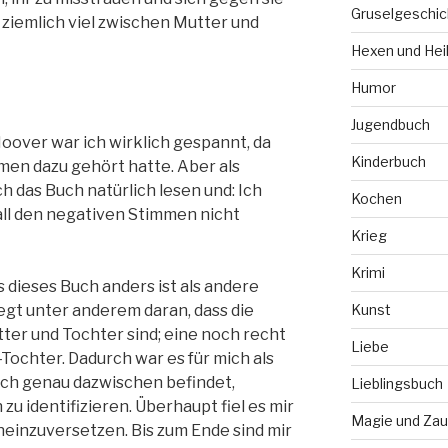
Gruselgeschic
 ziemlich viel zwischen Mutter und
Hexen und Hei
Humor
Jugendbuch
oover war ich wirklich gespannt, da
Kinderbuch
men dazu gehört hatte. Aber als
 das Buch natürlich lesen und: Ich
Kochen
all den negativen Stimmen nicht
Krieg
Krimi
 dieses Buch anders ist als andere
iegt unter anderem daran, dass die
Kunst
ter und Tochter sind; eine noch recht
Liebe
Tochter. Dadurch war es für mich als
isch genau dazwischen befindet,
Lieblingsbuch
zu identifizieren. Überhaupt fiel es mir
Magie und Zau
ineinzuversetzen. Bis zum Ende sind mir