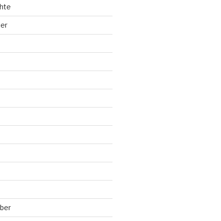
hte
ler
ber