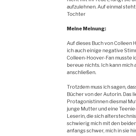
aufzulehnen. Auf einmal steht
Tochter
Meine Meinung:
Auf dieses Buch von Colleen H
ich auch einige negative Stim
Colleen-Hoover-Fan musste ich
bereue nichts. Ich kann mich 
anschließen.
Trotzdem muss ich sagen, dass
Bücher von der Autorin. Das l
Protagonistinnen diesmal Mut
junge Mutter und eine Teenie-
Leserin, die sich alterstechn
schwierig mich mit den beiden 
anfangs schwer, mich in sie h