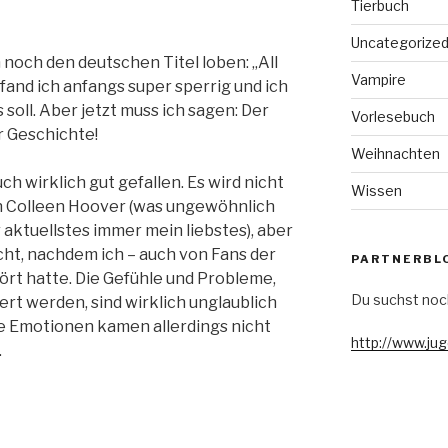
Tierbuch
Uncategorize
 noch den deutschen Titel loben: „All
Vampire
and ich anfangs super sperrig und ich
soll. Aber jetzt muss ich sagen: Der
Vorlesebuch
r Geschichte!
Weihnachten
uch wirklich gut gefallen. Es wird nicht
Wissen
n Colleen Hoover (was ungewöhnlich
r aktuellstes immer mein liebstes), aber
cht, nachdem ich – auch von Fans der
PARTNERBL
ört hatte. Die Gefühle und Probleme,
Du suchst noc
ert werden, sind wirklich unglaublich
Die Emotionen kamen allerdings nicht
http://www.ju
.