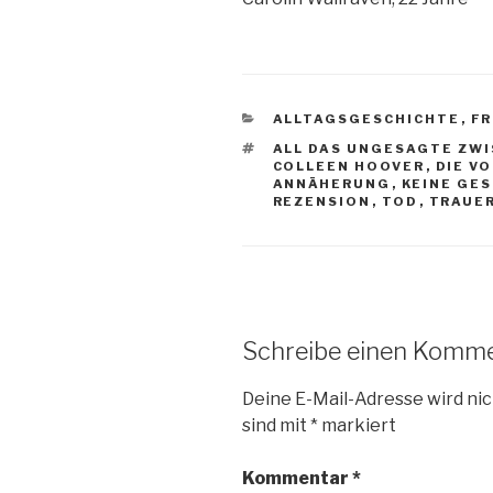
KATEGORIEN
ALLTAGSGESCHICHTE
,
F
SCHLAGWÖRTER
ALL DAS UNGESAGTE ZW
COLLEEN HOOVER
,
DIE V
ANNÄHERUNG
,
KEINE GE
REZENSION
,
TOD
,
TRAUE
Schreibe einen Komm
Deine E-Mail-Adresse wird nic
sind mit
*
markiert
Kommentar
*