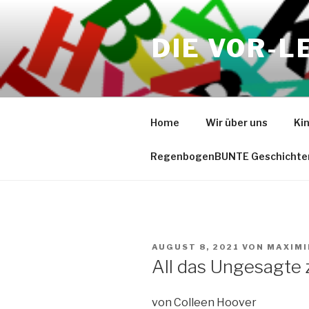
Zum
Inhalt
DIE VOR-L
springen
Home
Wir über uns
Ki
RegenbogenBUNTE Geschichte
VERÖFFENTLICHT
AUGUST 8, 2021
VON
MAXIMI
AM
All das Ungesagte
von Colleen Hoover