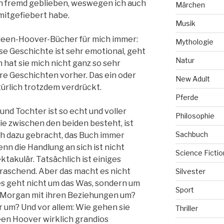
n fremd geblieben, weswegen ich auch
Märchen
mitgefiebert habe.
Musik
een-Hoover-Bücher für mich immer:
Mythologie
se Geschichte ist sehr emotional, geht
Natur
 hat sie mich nicht ganz so sehr
e Geschichten vorher. Das ein oder
New Adult
ürlich trotzdem verdrückt.
Pferde
und Tochter ist so echt und voller
Philosophie
ie zwischen den beiden besteht, ist
Sachbuch
h dazu gebracht, das Buch immer
nn die Handlung an sich ist nicht
Science Fictio
takulär. Tatsächlich ist einiges
raschend. Aber das macht es nicht
Silvester
es geht nicht um das Was, sondern um
Sport
d Morgan mit ihren Beziehungen um?
r um? Und vor allem: Wie gehen sie
Thriller
een Hoover wirklich grandios