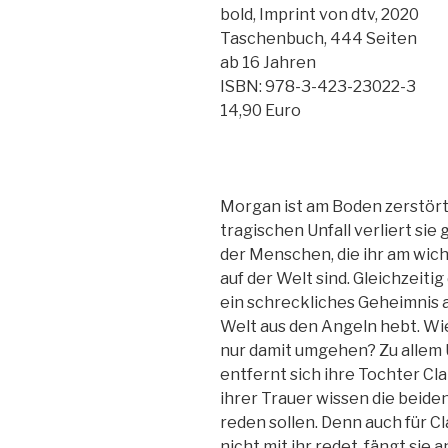
bold, Imprint von dtv, 2020
Taschenbuch, 444 Seiten
ab 16 Jahren
ISBN: 978-3-423-23022-3
14,90 Euro
Morgan ist am Boden zerstört
tragischen Unfall verliert sie 
der Menschen, die ihr am wic
auf der Welt sind. Gleichzeitig
ein schreckliches Geheimnis au
Welt aus den Angeln hebt. Wie 
nur damit umgehen? Zu allem 
entfernt sich ihre Tochter Cla
ihrer Trauer wissen die beiden
reden sollen. Denn auch für Cl
nicht mit ihr redet, fängt sie 