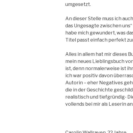
umgesetzt.
An dieser Stelle muss ich auch
das Ungesagte zwischen uns“ f
habe mich gewundert, was das 
Titel passt einfach perfekt zu
Alles in allem hat mir dieses B
mein neues Lieblingsbuch vo
ist, denn normalerweise ist ih
ich war positiv davon überras
Autorin – eher Negatives geh
die in der Geschichte geschild
realistisch und tiefgründig- 
vollends bei mir als Leserin an
Carolin Wallraven, 22 Jahre