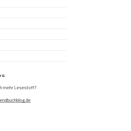
d
OG
h mehr Lesestoff?
gendbuchblog.de