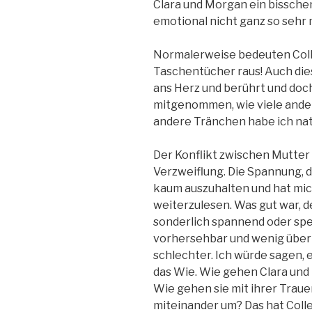
Clara und Morgan ein bissche
emotional nicht ganz so sehr 
Normalerweise bedeuten Coll
Taschentücher raus! Auch die
ans Herz und berührt und doch
mitgenommen, wie viele ander
andere Tränchen habe ich nat
Der Konflikt zwischen Mutter 
Verzweiflung. Die Spannung, d
kaum auszuhalten und hat mic
weiterzulesen. Was gut war, de
sonderlich spannend oder spek
vorhersehbar und wenig über
schlechter. Ich würde sagen, 
das Wie. Wie gehen Clara un
Wie gehen sie mit ihrer Traue
miteinander um? Das hat Coll