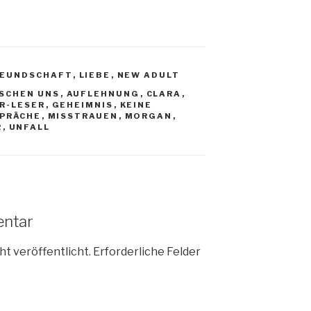
REUNDSCHAFT
,
LIEBE
,
NEW ADULT
ISCHEN UNS
,
AUFLEHNUNG
,
CLARA
,
OR-LESER
,
GEHEIMNIS
,
KEINE
SPRÄCHE
,
MISSTRAUEN
,
MORGAN
,
R
,
UNFALL
entar
ht veröffentlicht.
Erforderliche Felder