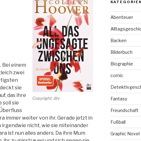
KATEGORIE
Abenteuer
Alltagsgeschi
Backen
Bilderbuch
Biographie
. Bei einem
gleich zwei
comic
htigsten
Detektivgesc
 deckt sie
f, das ihre
Copyright: dtv
Fantasy
soll sie
Überfluss
Freundschaft
ra immer weiter von ihr. Gerade jetzt in
Fußball
 irgendwie nicht, wie sie miteinander
ara ist nun alles anders. Da ihre Mum
Graphic Novel
an, ihr zu misstrauen und sich gegen sie