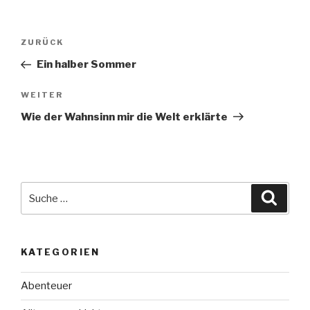
Beitragsnavigation
Vorheriger
ZURÜCK
Beitrag
Ein halber Sommer
Nächster
WEITER
Beitrag
Wie der Wahnsinn mir die Welt erklärte
Suche
Suche
nach:
KATEGORIEN
Abenteuer