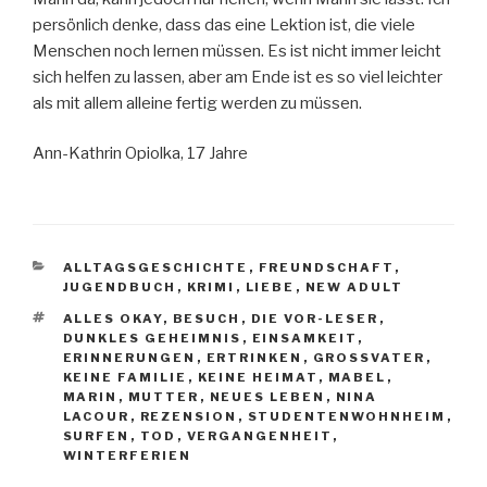
persönlich denke, dass das eine Lektion ist, die viele
Menschen noch lernen müssen. Es ist nicht immer leicht
sich helfen zu lassen, aber am Ende ist es so viel leichter
als mit allem alleine fertig werden zu müssen.
Ann-Kathrin Opiolka, 17 Jahre
KATEGORIEN
ALLTAGSGESCHICHTE
,
FREUNDSCHAFT
,
JUGENDBUCH
,
KRIMI
,
LIEBE
,
NEW ADULT
SCHLAGWÖRTER
ALLES OKAY
,
BESUCH
,
DIE VOR-LESER
,
DUNKLES GEHEIMNIS
,
EINSAMKEIT
,
ERINNERUNGEN
,
ERTRINKEN
,
GROSSVATER
,
KEINE FAMILIE
,
KEINE HEIMAT
,
MABEL
,
MARIN
,
MUTTER
,
NEUES LEBEN
,
NINA
LACOUR
,
REZENSION
,
STUDENTENWOHNHEIM
,
SURFEN
,
TOD
,
VERGANGENHEIT
,
WINTERFERIEN