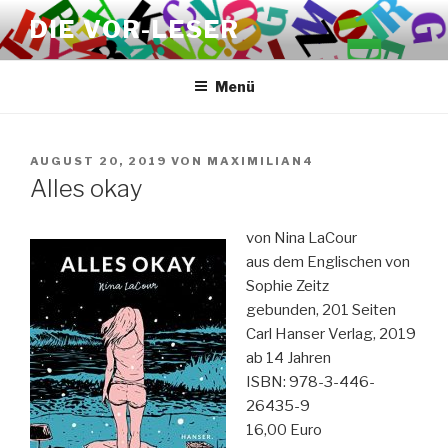
Zum
DIE VOR-LESER
Inhalt
springen
Menü
VERÖFFENTLICHT
AUGUST 20, 2019
VON
MAXIMILIAN4
AM
Alles okay
von Nina LaCour
aus dem Englischen von
Sophie Zeitz
gebunden, 201 Seiten
Carl Hanser Verlag, 2019
ab 14 Jahren
ISBN: 978-3-446-
26435-9
16,00 Euro