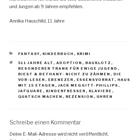
und Jungen ab 9 Jahren empfehlen.
Annika Hauschild, 11 Jahre
KATEGORIEN
FANTASY
,
KINDERBUCH
,
KRIMI
SCHLAGWÖRTER
511 JAHRE ALT
,
ADOPTION
,
BAUKLOTZ
,
BESONDERER TRANK FÜR EWIGE JUGEND
,
BIEST & BETHANY- NICHT ZU ZÄHMEN
,
DIE
VOR-LESER
,
EBENEZER
,
ESSENSVORRAT
,
HAUS
MIT 15 ETAGEN
,
JACK MEGGITT-PHILLIPS
,
JAFGUARE
,
KINDERFRESSER
,
KLAVIERE
,
QUATSCH MACHEN
,
REZENSION
,
UHREN
Schreibe einen Kommentar
Deine E-Mail-Adresse wird nicht veröffentlicht.