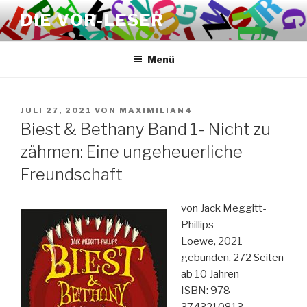
Zum
DIE VOR-LESER
Inhalt
springen
Menü
VERÖFFENTLICHT
JULI 27, 2021
VON
MAXIMILIAN4
AM
Biest & Bethany Band 1- Nicht zu
zähmen: Eine ungeheuerliche
Freundschaft
von Jack Meggitt-
Phillips
Loewe, 2021
gebunden, 272 Seiten
ab 10 Jahren
ISBN: 978