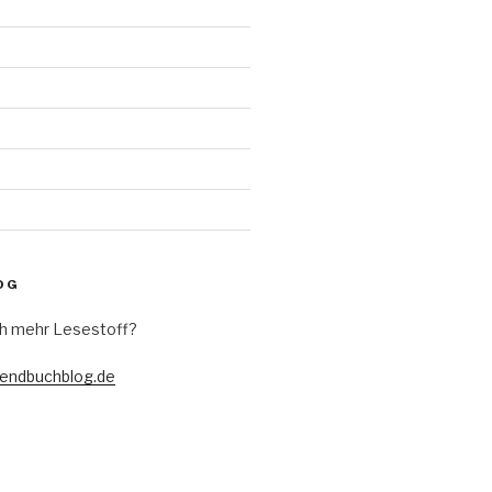
d
OG
h mehr Lesestoff?
gendbuchblog.de