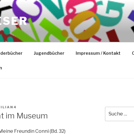
ESER
nderbücher
Jugendbücher
Impressum / Kontakt
C
n
ILIAN4
Suche
ht im Museum
nach:
Meine Freundin Conni (Bd. 32)