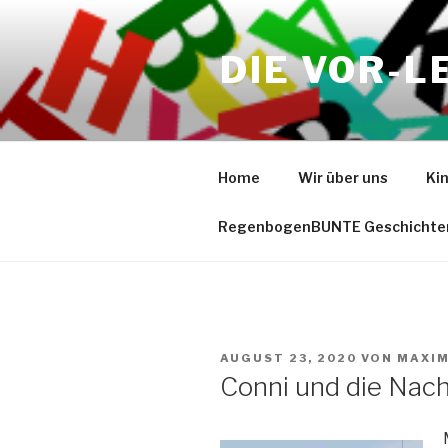
Zum
Inhalt
DIE VOR-L
springen
Home
Wir über uns
Ki
RegenbogenBUNTE Geschichte
VERÖFFENTLICHT
AUGUST 23, 2020
VON
MAXIM
AM
Conni und die Nac