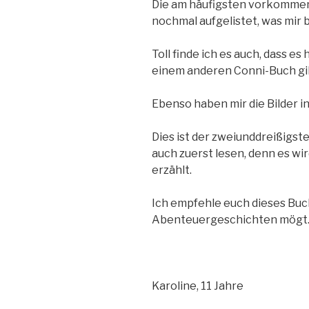
Die am häufigsten vorkomme
nochmal aufgelistet, was mir b
Toll finde ich es auch, dass e
einem anderen Conni-Buch gi
Ebenso haben mir die Bilder i
Dies ist der zweiunddreißigst
auch zuerst lesen, denn es wi
erzählt.
Ich empfehle euch dieses Buc
Abenteuergeschichten mögt
Karoline, 11 Jahre