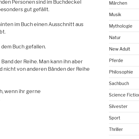
nden Personen sind im Buchdeckel
Märchen
esonders gut gefällt.
Musik
s hinten im Buch einen Ausschnitt aus
Mythologie
bt.
Natur
n dem Buch gefallen.
New Adult
Pferde
e Band der Reihe. Man kann ihn aber
rd nicht von anderen Bänden der Reihe
Philosophie
Sachbuch
h, wenn ihr gerne
Science Fictio
.
Silvester
Sport
Thriller