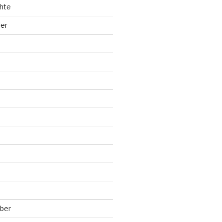
hte
ler
ber