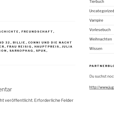
Tierbuch
Uncategorize
Vampire
Vorlesebuch
SCHICHTE
,
FREUNDSCHAFT
,
Weihnachten
ND 32
,
BILLIE
,
CONNI UND DIE NACHT
ER
,
FRAU REISIG
,
HAUPTPREIS
,
JULIA
Wissen
ION
,
SARKOPHAG
,
SPUK
,
PARTNERBL
Du suchst noc
http://www.ju
entar
ht veröffentlicht.
Erforderliche Felder