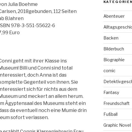
KATEGORIE
von Julia Boehme
Carlsen, 2018gebunden, 112 Seiten
Abenteuer
ab 8Jahren
ISBN 978-3-551-55622-6
Alltagsgeschi
7,99 Euro
Backen
Bilderbuch
Biographie
Conni geht mit ihrer Klasse ins
Museum! Billi und Conni sind total
comic
interessiert, doch Anna ist das
Detektivgesc
komplette Gegenteil von ihnen. Sie
interessiert sich für nichts aus dem
Fantasy
Museum und meckert an allem herum.
Im Ägyptensaal des Museums steht ein
Freundschaft
dass da eventuell noch eine Mumie drin
Fußball
seum sofort verlassen.
Graphic Novel
 erzählt Connis Klassenlehrerin Frau