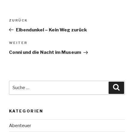
Beitragsnavigation
Vorheriger
ZURÜCK
Beitrag
Elbendunkel – Kein Weg zurück
Nächster
WEITER
Beitrag
Conni und die Nacht im Museum
Suche
Suche
nach:
KATEGORIEN
Abenteuer