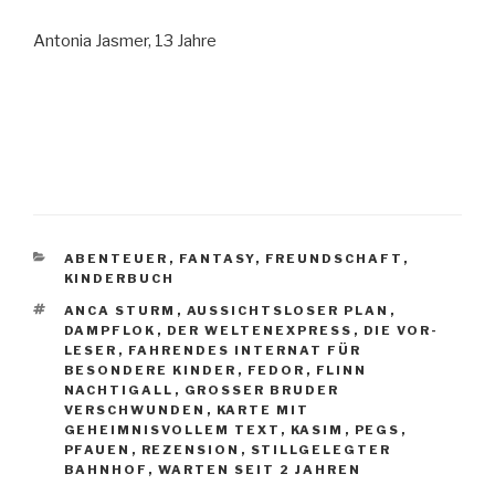
Antonia Jasmer, 13 Jahre
KATEGORIEN
ABENTEUER
,
FANTASY
,
FREUNDSCHAFT
,
KINDERBUCH
SCHLAGWÖRTER
ANCA STURM
,
AUSSICHTSLOSER PLAN
,
DAMPFLOK
,
DER WELTENEXPRESS
,
DIE VOR-
LESER
,
FAHRENDES INTERNAT FÜR
BESONDERE KINDER
,
FEDOR
,
FLINN
NACHTIGALL
,
GROSSER BRUDER V
ERSCHWUNDEN
,
KARTE MIT
GEHEIMNISVOLLEM TEXT
,
KASIM
,
PEGS
,
PFAUEN
,
REZENSION
,
STILLGELEGTER
BAHNHOF
,
WARTEN SEIT 2 JAHREN