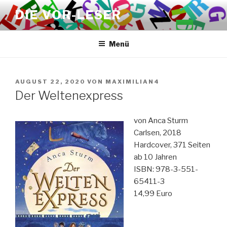
Zum
DIE VOR-LESER
Inhalt
springen
Menü
VERÖFFENTLICHT
AUGUST 22, 2020
VON
MAXIMILIAN4
AM
Der Weltenexpress
von Anca Sturm
Carlsen, 2018
Hardcover, 371 Seiten
ab 10 Jahren
ISBN: 978-3-551-
65411-3
14,99 Euro