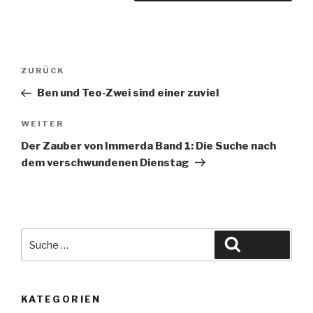
Beitragsnavigation
Vorheriger
ZURÜCK
Beitrag
Ben und Teo-Zwei sind einer zuviel
Nächster
WEITER
Beitrag
Der Zauber von Immerda Band 1: Die Suche nach
dem verschwundenen Dienstag
Suche
Suchen
nach:
KATEGORIEN