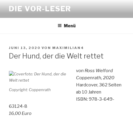
Zum
DIE VOR-LESER
Inhalt
springen
Menü
VERÖFFENTLICHT
JUNI 13, 2020
VON
MAXIMILIAN4
AM
Der Hund, der die Welt rettet
von Ross Welford
Coppenrath, 2020
Hardcover, 362 Seiten
Copyright: Coppenrath
ab 10 Jahren
ISBN: 978-3-649-
63124-8
16,00 Euro