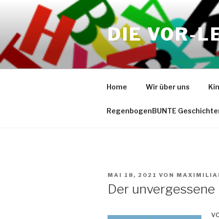
Zum
Inhalt
DIE VOR-L
springen
Home
Wir über uns
Ki
RegenbogenBUNTE Geschichte
VERÖFFENTLICHT
MAI 18, 2021
VON
MAXIMILI
AM
Der unvergessene
vo