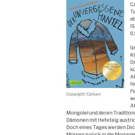
Ca
Ta
ab
I
6,
Gr
Kl
Ds
k
Ah
hi
Fe
Coparight: Carlsen
w
Ab
Mongolei und deren Traditione
Dämonen mit Hefeteig austric
Doch eines Tages werden Dsch
Müssen zurück in die Mongole