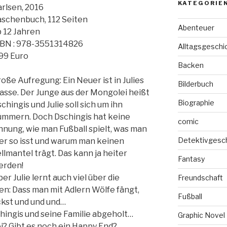
KATEGORIE
rlsen, 2016
schenbuch, 112 Seiten
Abenteuer
 12 Jahren
SBN : 978-3551314826
Alltagsgeschi
99 Euro
Backen
oße Aufregung: Ein Neuer ist in Julies
Bilderbuch
asse. Der Junge aus der Mongolei heißt
Biographie
chingis und Julie soll sich um ihn
ümmern. Doch Dschingis hat keine
comic
nung, wie man Fußball spielt, was man
Detektivgesc
er so isst und warum man keinen
llmantel trägt. Das kann ja heiter
Fantasy
erden!
er Julie lernt auch viel über die
Freundschaft
n: Dass man mit Adlern Wölfe fängt,
Fußball
kst und und und…
ingis und seine Familie abgeholt…
Graphic Novel
i? Gibt es noch ein Happy End?