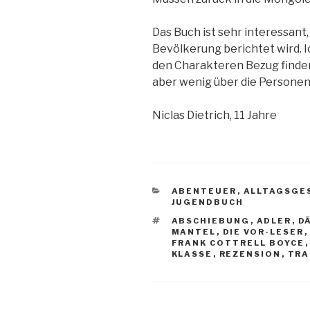
Das Buch ist sehr interessant,
Bevölkerung berichtet wird. I
den Charakteren Bezug finden,
aber wenig über die Personen 
Niclas Dietrich, 11 Jahre
KATEGORIEN
ABENTEUER
,
ALLTAGSGE
JUGENDBUCH
SCHLAGWÖRTER
ABSCHIEBUNG
,
ADLER
,
D
MANTEL
,
DIE VOR-LESER
FRANK COTTRELL BOYCE
KLASSE
,
REZENSION
,
TRA