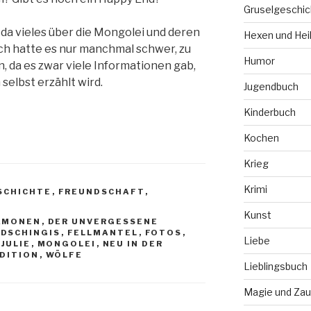
Gruselgeschic
 da vieles über die Mongolei und deren
Hexen und Hei
ch hatte es nur manchmal schwer, zu
Humor
 da es zwar viele Informationen gab,
selbst erzählt wird.
Jugendbuch
Kinderbuch
Kochen
Krieg
Krimi
SCHICHTE
,
FREUNDSCHAFT
,
Kunst
ÄMONEN
,
DER UNVERGESSENE
,
DSCHINGIS
,
FELLMANTEL
,
FOTOS
,
Liebe
,
JULIE
,
MONGOLEI
,
NEU IN DER
DITION
,
WÖLFE
Lieblingsbuch
Magie und Zau