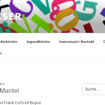
ESER
nderbücher
Jugendbücher
Impressum / Kontakt
C
n
AN4
Suche
 Mantel
nach:
n Frank Cottrell Boyce