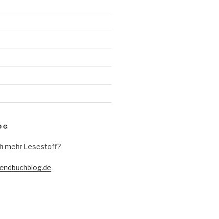
d
OG
h mehr Lesestoff?
gendbuchblog.de