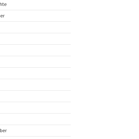
hte
ler
ber