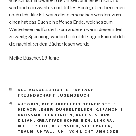
wirklich gut finde, aber die Umsetzung leider nicht. Es
wird noch ein zweites und drittes Buch geben, bei denen
noch nicht klar ist, wann diese erscheinen werden. Zum
einen hat das Buch ein offenes Ende, welches zum
Weiterlesen auffordert, zum anderen war in diesem Teil
zu wenig Spannung, wodurch ich nicht sagen kann, ob ich
die nachfolgenden Bücher lesen werde.
Meike Büscher, 19 Jahre
KATEGORIEN
ALLTAGSGESCHICHTE
,
FANTASY
,
FREUNDSCHAFT
,
JUGENDBUCH
SCHLAGWÖRTER
AUTORIN
,
DIE DUNKELHEIT DEINER SEELE
,
DIE VOR-LESER
,
DUNKELFELSEN
,
GEFÄNGNIS
,
GROSSMUTTER FINDEN
,
KATE S. STARK
,
KILIAN
,
KREATIVES SCHREIBEN
,
LENORA
,
MUTTER TOT
,
REZENSION
,
STIEFVATER
,
TRAUM
,
UNFALL
,
UNI
,
VON LICHT UMGEBEN