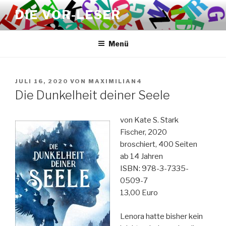
Zum
DIE VOR-LESER
Inhalt
springen
Menü
VERÖFFENTLICHT
JULI 16, 2020
VON
MAXIMILIAN4
AM
Die Dunkelheit deiner Seele
von Kate S. Stark
Fischer, 2020
broschiert, 400 Seiten
ab 14 Jahren
ISBN: 978-3-7335-
0509-7
13,00 Euro
Lenora hatte bisher kein