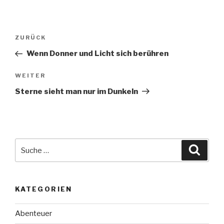
Beitragsnavigation
Vorheriger
ZURÜCK
Beitrag
Wenn Donner und Licht sich berühren
Nächster
WEITER
Beitrag
Sterne sieht man nur im Dunkeln
Suche
Suche
nach:
KATEGORIEN
Abenteuer