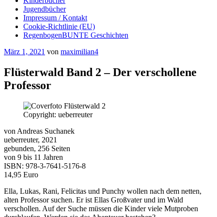
Kinderbücher
Jugendbücher
Impressum / Kontakt
Cookie-Richtlinie (EU)
RegenbogenBUNTE Geschichten
Veröffentlicht
März 1, 2021
von
maximilian4
am
Flüsterwald Band 2 – Der verschollene
Professor
Copyright: ueberreuter
von Andreas Suchanek
ueberreuter, 2021
gebunden, 256 Seiten
von 9 bis 11 Jahren
ISBN: 978-3-7641-5176-8
14,95 Euro
Ella, Lukas, Rani, Felicitas und Punchy wollen nach dem netten,
alten Professor suchen. Er ist Ellas Großvater und im Wald
verschollen. Auf der Suche müssen die Kinder viele Mutproben