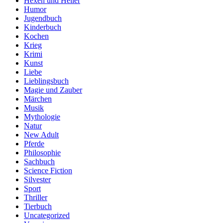
Hexen und Heiler
Humor
Jugendbuch
Kinderbuch
Kochen
Krieg
Krimi
Kunst
Liebe
Lieblingsbuch
Magie und Zauber
Märchen
Musik
Mythologie
Natur
New Adult
Pferde
Philosophie
Sachbuch
Science Fiction
Silvester
Sport
Thriller
Tierbuch
Uncategorized