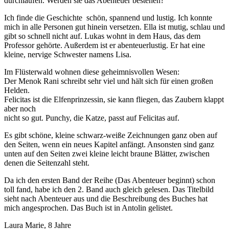
durchlaufen. Werden sie das Abenteuer bestehen?
Ich finde die Geschichte schön, spannend und lustig. Ich konnte
mich in alle Personen gut hinein versetzen. Ella ist mutig, schlau und
gibt so schnell nicht auf. Lukas wohnt in dem Haus, das dem
Professor gehörte. Außerdem ist er abenteuerlustig. Er hat eine
kleine, nervige Schwester namens Lisa.
Im Flüsterwald wohnen diese geheimnisvollen Wesen:
Der Menok Rani schreibt sehr viel und hält sich für einen großen
Helden.
Felicitas ist die Elfenprinzessin, sie kann fliegen, das Zaubern klappt
aber noch
nicht so gut. Punchy, die Katze, passt auf Felicitas auf.
Es gibt schöne, kleine schwarz-weiße Zeichnungen ganz oben auf
den Seiten, wenn ein neues Kapitel anfängt. Ansonsten sind ganz
unten auf den Seiten zwei kleine leicht braune Blätter, zwischen
denen die Seitenzahl steht.
Da ich den ersten Band der Reihe (Das Abenteuer beginnt) schon
toll fand, habe ich den 2. Band auch gleich gelesen. Das Titelbild
sieht nach Abenteuer aus und die Beschreibung des Buches hat
mich angesprochen. Das Buch ist in Antolin gelistet.
Laura Marie, 8 Jahre