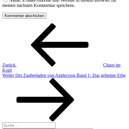
Name, E-Mail-Adresse und Website in diesem Browser für
meinen nächsten Kommentar speichern.
Beitragsnavigation
Vorheriger
Beitrag
Zurück
Chaos im
Kopf
Nächster
Weiter
Der Zauberladen von Applecross Band 1- Das geheime Erbe
Beitrag
Suche