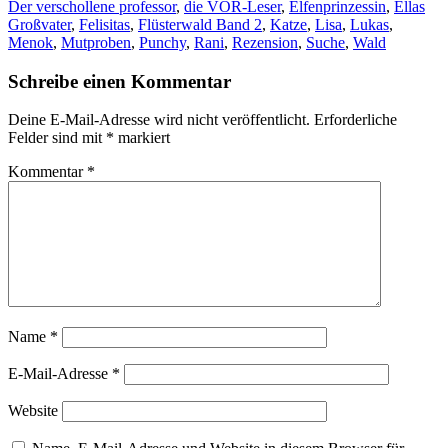
Der verschollene professor
,
die VOR-Leser
,
Elfenprinzessin
,
Ellas
Großvater
,
Felisitas
,
Flüsterwald Band 2
,
Katze
,
Lisa
,
Lukas
,
Menok
,
Mutproben
,
Punchy
,
Rani
,
Rezension
,
Suche
,
Wald
Schreibe einen Kommentar
Deine E-Mail-Adresse wird nicht veröffentlicht.
Erforderliche
Felder sind mit
*
markiert
Kommentar
*
Name
*
E-Mail-Adresse
*
Website