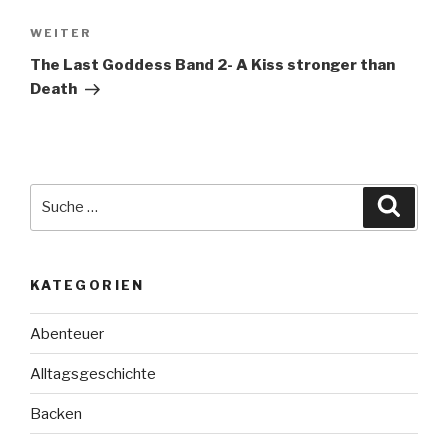
Nächster
WEITER
Beitrag
The Last Goddess Band 2- A Kiss stronger than
Death
Suche
Suche
nach:
KATEGORIEN
Abenteuer
Alltagsgeschichte
Backen