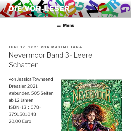
Zum
DIE VOR-LESER
Inhalt
springen
Menü
VERÖFFENTLICHT
JUNI 17, 2021
VON
MAXIMILIAN4
AM
Nevermoor Band 3- Leere
Schatten
von Jessica Townsend
Dressler, 2021
gebunden, 505 Seiten
ab 12 Jahren
ISBN-13 ‏ : ‎ 978-
3791501048
20,00 Euro