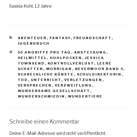
Saskia Kohl, 12 Jahre
KATEGORIEN
ABENTEUER
,
FANTASY
,
FREUNDSCHAFT
,
JUGENDBUCH
SCHLAGWÖRTER
50 ANGRIFFE PRO TAG
,
ANSTECKUNG
,
HEILMITTEL
,
HOHLPOCKEN
,
JESSICA
TOWNSEND
,
KONTROLLVERLUST
,
LEERE
SCHATTEN
,
MORRIGAN
,
NEVERMOOR BAND 3
,
SCHRECKLICHE KÜNSTE
,
SCHULDIREKTORIN
,
TOD
,
UNTERRICHT
,
VERLETZUNGEN
,
VERSPRECHEN
,
VERZWEIFLUNG
,
WUNDERSAME GESELLSCHAFT
,
WUNDERSCHMIEDIN
,
WUNDERTIERE
Schreibe einen Kommentar
Deine E-Mail-Adresse wird nicht veröffentlicht.