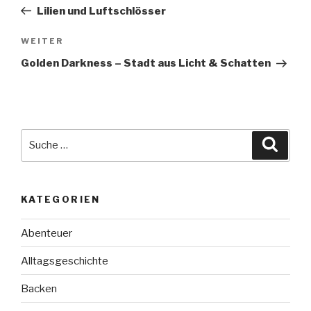
Beitrag
Lilien und Luftschlösser
Nächster
WEITER
Beitrag
Golden Darkness – Stadt aus Licht & Schatten
Suche
Suche
nach:
KATEGORIEN
Abenteuer
Alltagsgeschichte
Backen