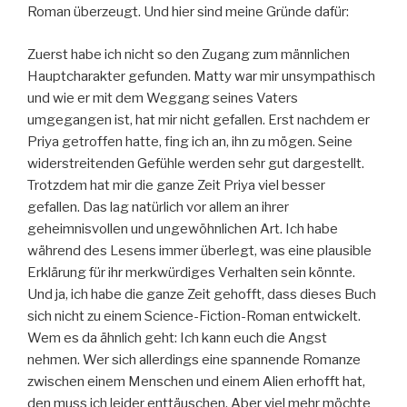
Roman überzeugt. Und hier sind meine Gründe dafür:
Zuerst habe ich nicht so den Zugang zum männlichen
Hauptcharakter gefunden. Matty war mir unsympathisch
und wie er mit dem Weggang seines Vaters
umgegangen ist, hat mir nicht gefallen. Erst nachdem er
Priya getroffen hatte, fing ich an, ihn zu mögen. Seine
widerstreitenden Gefühle werden sehr gut dargestellt.
Trotzdem hat mir die ganze Zeit Priya viel besser
gefallen. Das lag natürlich vor allem an ihrer
geheimnisvollen und ungewöhnlichen Art. Ich habe
während des Lesens immer überlegt, was eine plausible
Erklärung für ihr merkwürdiges Verhalten sein könnte.
Und ja, ich habe die ganze Zeit gehofft, dass dieses Buch
sich nicht zu einem Science-Fiction-Roman entwickelt.
Wem es da ähnlich geht: Ich kann euch die Angst
nehmen. Wer sich allerdings eine spannende Romanze
zwischen einem Menschen und einem Alien erhofft hat,
den muss ich leider enttäuschen. Aber viel mehr möchte