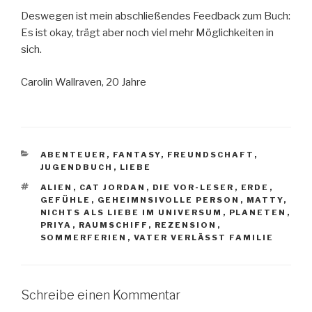
Deswegen ist mein abschließendes Feedback zum Buch:
Es ist okay, trägt aber noch viel mehr Möglichkeiten in
sich.
Carolin Wallraven, 20 Jahre
KATEGORIEN
ABENTEUER
,
FANTASY
,
FREUNDSCHAFT
,
JUGENDBUCH
,
LIEBE
SCHLAGWÖRTER
ALIEN
,
CAT JORDAN
,
DIE VOR-LESER
,
ERDE
,
GEFÜHLE
,
GEHEIMNSIVOLLE PERSON
,
MATTY
,
NICHTS ALS LIEBE IM UNIVERSUM
,
PLANETEN
,
PRIYA
,
RAUMSCHIFF
,
REZENSION
,
SOMMERFERIEN
,
VATER VERLÄSST FAMILIE
Schreibe einen Kommentar