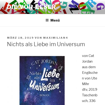
Zum
DIE VOR-LESER
Inhalt
springen
Menü
VERÖFFENTLICHT
MÄRZ 18, 2019
VON
MAXIMILIAN4
AM
Nichts als Liebe im Universum
von Cat
Jordan
aus dem
Englische
n von Ute
Mihr
dtv, 2019
Taschenb
uch, 336