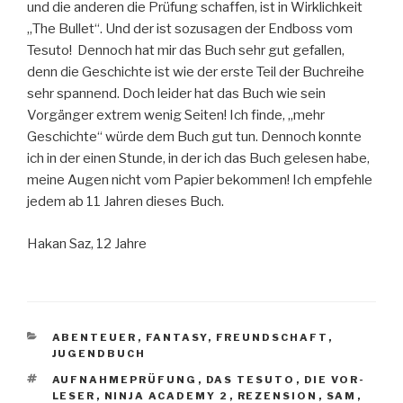
und die anderen die Prüfung schaffen, ist in Wirklichkeit
„The Bullet“. Und der ist sozusagen der Endboss vom
Tesuto! Dennoch hat mir das Buch sehr gut gefallen,
denn die Geschichte ist wie der erste Teil der Buchreihe
sehr spannend. Doch leider hat das Buch wie sein
Vorgänger extrem wenig Seiten! Ich finde, „mehr
Geschichte“ würde dem Buch gut tun. Dennoch konnte
ich in der einen Stunde, in der ich das Buch gelesen habe,
meine Augen nicht vom Papier bekommen! Ich empfehle
jedem ab 11 Jahren dieses Buch.
Hakan Saz, 12 Jahre
KATEGORIEN
ABENTEUER
,
FANTASY
,
FREUNDSCHAFT
,
JUGENDBUCH
SCHLAGWÖRTER
AUFNAHMEPRÜFUNG
,
DAS TESUTO
,
DIE VOR-
LESER
,
NINJA ACADEMY 2
,
REZENSION
,
SAM
,