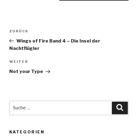
Beitragsnavigation
Vorheriger
ZURÜCK
Beitrag
Wings of Fire Band 4 – Die Insel der
Nachtflügler
Nächster
WEITER
Beitrag
Not your Type
Suche
Suche
nach:
KATEGORIEN