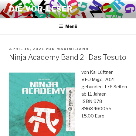
Zum
DIE VOR-LESER
Inhalt
springen
Menü
VERÖFFENTLICHT
APRIL 15, 2021
VON
MAXIMILIAN4
AM
Ninja Academy Band 2- Das Tesuto
von Kai Lüftner
VFO Migo, 2021
gebunden, 176 Seiten
ab 11 Jahren
ISBN 978-
3968460055
15,00 Euro