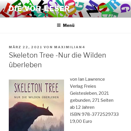
Zum
DIE VOR-LESER
Inhalt
springen
Menü
VERÖFFENTLICHT
MÄRZ 22, 2021
VON
MAXIMILIAN4
AM
Skeleton Tree -Nur die Wilden
überleben
von Ian Lawrence
Verlag Freies
Geistesleben, 2021
gebunden, 271 Seiten
ab 12 Jahren
ISBN
978-3772529733
19,00 Euro