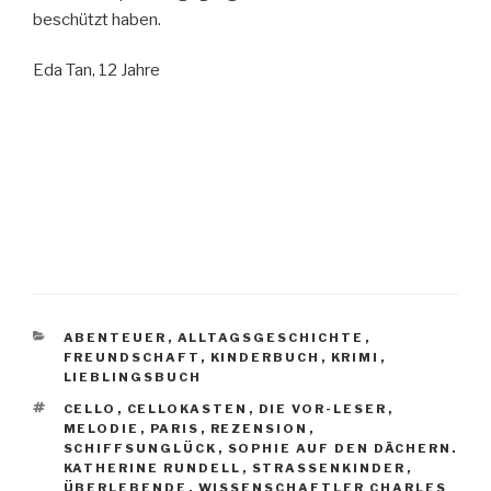
beschützt haben.
Eda Tan, 12 Jahre
KATEGORIEN
ABENTEUER
,
ALLTAGSGESCHICHTE
,
FREUNDSCHAFT
,
KINDERBUCH
,
KRIMI
,
LIEBLINGSBUCH
SCHLAGWÖRTER
CELLO
,
CELLOKASTEN
,
DIE VOR-LESER
,
MELODIE
,
PARIS
,
REZENSION
,
SCHIFFSUNGLÜCK
,
SOPHIE AUF DEN DÄCHERN.
KATHERINE RUNDELL
,
STRASSENKINDER
,
ÜBERLEBENDE
,
WISSENSCHAFTLER CHARLES