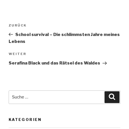
Beitragsnavigation
Vorheriger
ZURÜCK
Beitrag
School survival – Die schlimmsten Jahre meines
Lebens
Nächster
WEITER
Beitrag
Serafina Black und das Rätsel des Waldes
Suche
Suche
nach:
KATEGORIEN