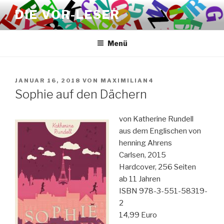
Zum
DIE VOR-LESER
Inhalt
springen
Menü
VERÖFFENTLICHT
JANUAR 16, 2018
VON
MAXIMILIAN4
AM
Sophie auf den Dächern
von Katherine Rundell
aus dem Englischen von
henning Ahrens
Carlsen, 2015
Hardcover, 256 Seiten
ab 11 Jahren
ISBN 978-3-551-58319-
2
14,99 Euro