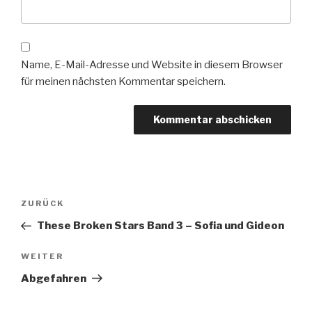
Name, E-Mail-Adresse und Website in diesem Browser
für meinen nächsten Kommentar speichern.
Beitragsnavigation
Vorheriger
ZURÜCK
Beitrag
These Broken Stars Band 3 – Sofia und Gideon
Nächster
WEITER
Beitrag
Abgefahren