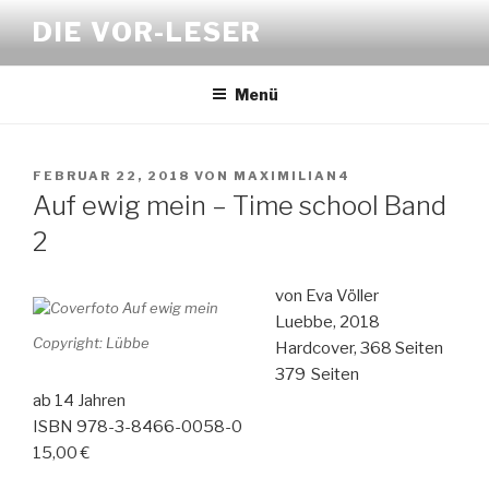
Zum
DIE VOR-LESER
Inhalt
springen
Menü
VERÖFFENTLICHT
FEBRUAR 22, 2018
VON
MAXIMILIAN4
AM
Auf ewig mein – Time school Band
2
von Eva Völler
Luebbe, 2018
Copyright: Lübbe
Hardcover, 368 Seiten
379 Seiten
ab 14 Jahren
ISBN 978-3-8466-0058-0
15,00 €