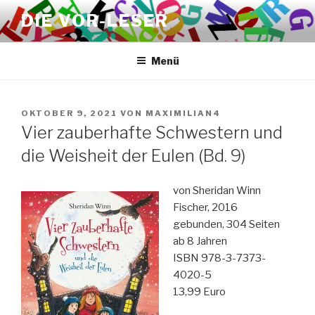
Zum
DIE VOR-LESER
Inhalt
springen
Menü
VERÖFFENTLICHT
OKTOBER 9, 2021
VON
MAXIMILIAN4
AM
Vier zauberhafte Schwestern und
die Weisheit der Eulen (Bd. 9)
von Sheridan Winn
Fischer, 2016
gebunden, 304 Seiten
ab 8 Jahren
ISBN 978-3-7373-
4020-5
13,99 Euro