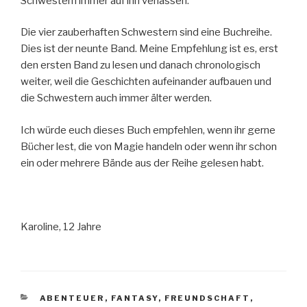
Schwestern immer auf ihn verlassen.
Die vier zauberhaften Schwestern sind eine Buchreihe.
Dies ist der neunte Band. Meine Empfehlung ist es, erst
den ersten Band zu lesen und danach chronologisch
weiter, weil die Geschichten aufeinander aufbauen und
die Schwestern auch immer älter werden.
Ich würde euch dieses Buch empfehlen, wenn ihr gerne
Bücher lest, die von Magie handeln oder wenn ihr schon
ein oder mehrere Bände aus der Reihe gelesen habt.
Karoline, 12 Jahre
KATEGORIEN
ABENTEUER
,
FANTASY
,
FREUNDSCHAFT
,