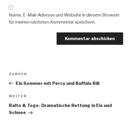
Name, E-Mail-Adresse und Website in diesem Browser
für meinen nächsten Kommentar speichern.
Beitragsnavigation
Vorheriger
ZURÜCK
Beitrag
Ein Sommer mit Percy und Buffalo Bill
Nächster
WEITER
Beitrag
Balto & Togo- Dramatische Rettung in Eis und
Schnee